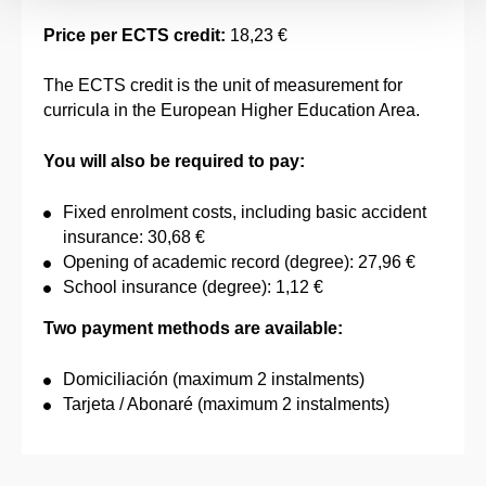
Price per ECTS credit:
18,23 €
The ECTS credit is the unit of measurement for
curricula in the European Higher Education Area.
You will also be required to pay:
Fixed enrolment costs, including basic accident
insurance: 30,68 €
Opening of academic record (degree): 27,96 €
School insurance (degree): 1,12 €
Two payment methods are available:
Domiciliación (maximum 2 instalments)
Tarjeta / Abonaré (maximum 2 instalments)