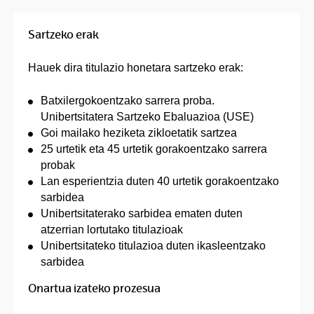
Sartzeko erak
Hauek dira titulazio honetara sartzeko erak:
Batxilergokoentzako sarrera proba.
Unibertsitatera Sartzeko Ebaluazioa (USE)
Goi mailako heziketa zikloetatik sartzea
25 urtetik eta 45 urtetik gorakoentzako sarrera
probak
Lan esperientzia duten 40 urtetik gorakoentzako
sarbidea
Unibertsitaterako sarbidea ematen duten
atzerrian lortutako titulazioak
Unibertsitateko titulazioa duten ikasleentzako
sarbidea
Onartua izateko prozesua