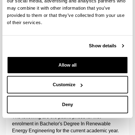
biktimak, genero indarkeriako biktimak edo
our social media, advertising and analytics partners who
bestelako kasuak, Prezio Publikoen Aginduak
may combine it with other information that you’ve
kasu bakoitzerako ezarritako baldintzen arabera).
provided to them or that they’ve collected from your use
Beka eskatuz gero, eskaeraren inprimakia edo
of their services.
eskaeraren frogagiria.
Zintzotasunez eta portaera etikoz jokatzeko
konpromiso adierazpena.
Show details
Kontsultatu UPV/EHUra sartzeko
izapideen
egutegia
.
Allow all
Customize
Fees, payment methods and
scholarships
Deny
The following are the public prices for first
enrolment in Bachelor's Degree In Renewable
Energy Engineering for the current academic year.