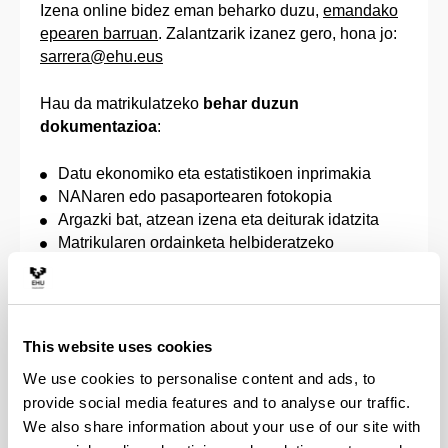
Izena online bidez eman beharko duzu,
emandako
epearen barruan
. Zalantzarik izanez gero, hona jo:
sarrera@ehu.eus
Hau da matrikulatzeko
behar duzun
dokumentazioa
:
Datu ekonomiko eta estatistikoen inprimakia
NANaren edo pasaportearen fotokopia
Argazki bat, atzean izena eta deiturak idatzita
Matrikularen ordainketa helbideratzeko
inprimakia
Matrikulako prezio publikoak ordaintzetik
salbuetsita egoteko edo prezio murriztua
ordaintzeko eskubidea egiaztatzen duen agiria,
This website uses cookies
unibertsitateko zerbitzu akademikoengatik
We use cookies to personalise content and ads, to
ordaindu beharreko prezioak finkatzeko Eusko
provide social media features and to analyse our traffic.
Jaurlaritzak onartzen duen aginduaren arabera
We also share information about your use of our site with
(desgaituak, familia ugariak, terrorismoko