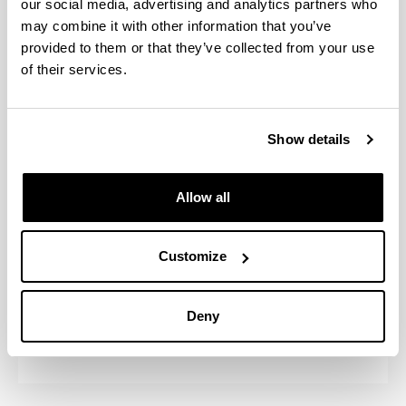
our social media, advertising and analytics partners who
Lituania, Norvegia, Polonia, Portugal, Errumania,
may combine it with other information that you’ve
Suitza, Turkia, etab.
provided to them or that they’ve collected from your use
UPV/EHU-AL, Latinoamerikako
unibertsitateetara joateko, hala nola Argentina,
of their services.
Txile eta Mexikora.
Beste Norakoak Programa, egonaldiak egiteko
AEB, Errusia, Kanada, Australia, Zeelanda
Show details
Berria, Filipinak, Puerto Rico eta Hego Koreako
unibertsitatetan.
Allow all
Nazioarteko mugikortasun programa guztietan,
norako unibertsitatearen berezko hizkuntzak
ikasteko aukera izango duzu. Batzuetan, dagokion
Customize
hizkuntza gaitasuna egiaztatu beharko duzu.
Ikusi
norakoak, baldintzak eta laguntzak
zure
Deny
zentroko webgunean.