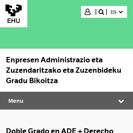
Skip to Main Content
SELECTED
Login
EN
search"
Enpresen Administrazio eta
Zuzendaritzako eta Zuzenbideku
Gradu Bikoitza
Menu
Enpresen Administrazio eta Zuzendaritzako eta Zuzenbideku Gradu Bikoitza
Tog
Doble Grado en ADE + Derecho