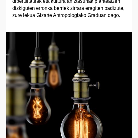
dibertsitateak eta kultura aniztasunak planteatzen
dizkiguten erronka berriek zirrara eragiten badizute,
zure lekua Gizarte Antropologiako Graduan dago.