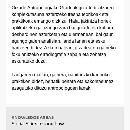
Gizarte Antropologiako Graduak gizarte bizitzaren
konplexutasuna aztertzeko tresna teorikoak eta
praktikoak emango dizkizu. Hala, jakintza horiek
aplikatzeko gai izango zara bai gizarte eta kultura
desberdinen azterketan eta ulermenean, bai gaur
egungo gaien analisian, landa lanen eta esku
hartzeen bidez. Azken batean, gizartearen gaineko
foku anitzeko erradiografia zabala eta zehatza
eskuratuko duzu.
Laugarren mailan, gainera, nahitaezko kanpoko
praktiken bidez, bertatik bertara eta sakontasunez
ezagutuko dituzu antropologoen lanak.
KNOWLEDGE AREAS
Social Sciences and Law