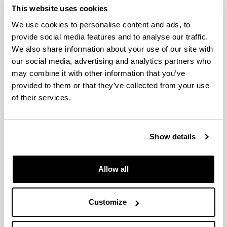
This website uses cookies
We use cookies to personalise content and ads, to
provide social media features and to analyse our traffic.
We also share information about your use of our site with
our social media, advertising and analytics partners who
may combine it with other information that you’ve
provided to them or that they’ve collected from your use
of their services.
Show details
4 arrazoi gradu hau aukeratzeko
Allow all
Gizakiaren dimentsio ezberdinak ikasiko
Customize
dituzu, kultur aniztasuna balioetsi eta gizartea
hobeki ulertuko duzu.