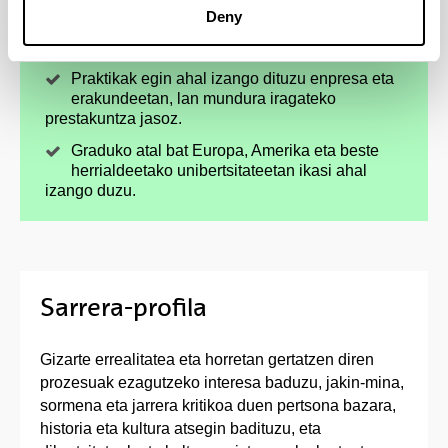
Gizarte eta kultur fenomenoak ikertuz, lagundu
Deny
ahal izango duzu inguruaren aurrerakuntzan
eta era askotariko gizarte problemen ebazpidean.
Praktikak egin ahal izango dituzu enpresa eta
erakundeetan, lan mundura iragateko
prestakuntza jasoz.
Graduko atal bat Europa, Amerika eta beste
herrialdeetako unibertsitateetan ikasi ahal
izango duzu.
Sarrera-profila
Gizarte errealitatea eta horretan gertatzen diren
prozesuak ezagutzeko interesa baduzu, jakin-mina,
sormena eta jarrera kritikoa duen pertsona bazara,
historia eta kultura atsegin badituzu, eta