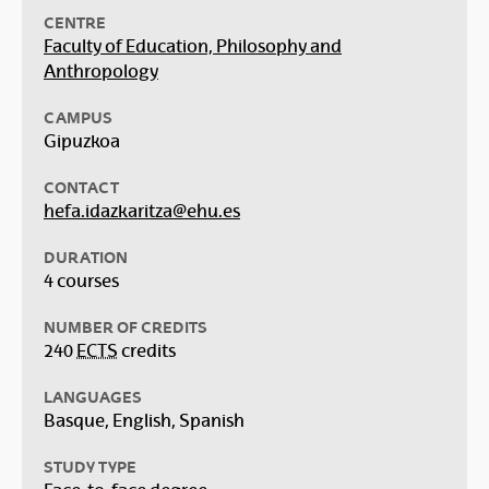
CENTRE
Faculty of Education, Philosophy and
Anthropology
CAMPUS
Gipuzkoa
CONTACT
hefa.idazkaritza@ehu.es
DURATION
4 courses
NUMBER OF CREDITS
240
ECTS
credits
LANGUAGES
Basque, English, Spanish
STUDY TYPE