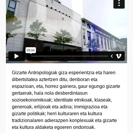
Gizarte Antropologiak giza esperientzia eta haren
dibertsitatea aztertzen ditu, denboran eta
espazioan, eta, horrez gainera, gaur egungo gizarte
gertaerak, hala nola desberdintasun
sozioekonomikoak; identitate etnikoak, klaseak,
generoak, erlijioak eta adina; immigrazioa eta
gizarte politikak; herri kulturaren eta kultura
tradizionalaren adierazpen konplexuak eta gizarte
eta kultura aldaketa egoeren ondorioak.