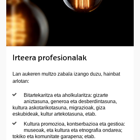
Irteera profesionalak
Lan aukeren multzo zabala izango duzu, hainbat
arlotan:
Bitartekaritza eta aholkularitza: gizarte
aniztasuna, generoa eta desberdintasuna,
kultura askotarikotasuna, migrazioak, giza
eskubideak, kultur artekotasuna, etab.
Kultura promozioa, kontserbazioa eta gestioa:
museoak, eta kultura eta etnografia ondarea;
tokiko eta komunitate garapena; etab.