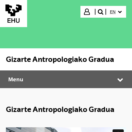
Skip to Main Content
SELECTED
Login
EN
search"
Gizarte Antropologiako Gradua
Menu
Gizarte Antropologiako Gradua
Tog
Gizarte Antropologiako Gradua