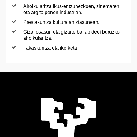
Aholkularitza ikus-entzunezkoen, zinemaren
eta argitalpenen industrian.
Prestakuntza kultura aniztasunean.
Giza, osasun eta gizarte baliabideei buruzko
aholkularitza.
Irakaskuntza eta ikerketa