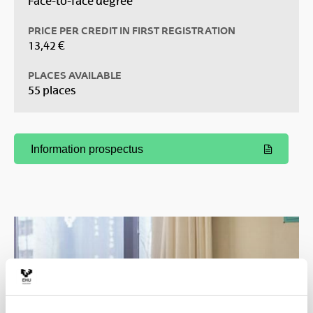
Face-to-face degree
PRICE PER CREDIT IN FIRST REGISTRATION
13,42 €
PLACES AVAILABLE
55 places
Information prospectus
(Opens New Window)