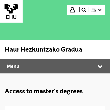
Skip to Main Content
SELECTED
Login
EN
search"
Haur Hezkuntzako Gradua
Menu
Haur Hezkuntzako Gradua
Tog
Access to master's degrees