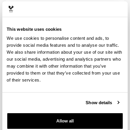
Ciencias de la Actividad Física y del Deporte
Multilingüismo y Educación / European Master in
Multilingualism and Education
Filosofía, Ciencia y Valores
This website uses cookies
Economía Social y Solidaria
Arte Contemporáneo Tecnológico y Performativo
We use cookies to personalise content and ads, to
Dirección de Proyectos
provide social media features and to analyse our traffic.
Estudios Feministas y de Género
We also share information about your use of our site with
our social media, advertising and analytics partners who
Másteres propios
may combine it with other information that you’ve
provided to them or that they’ve collected from your use
Atención temprana
of their services.
Dirección y Gestión de Empresas (Executive
MBA)
Emprendimiento y Dirección de Empresas (MBA
e3)
Show details
Infancia en Situación de Desprotección,
Acogimiento Residencial, Familiar y Adopción
Allow all
Igualdad de Mujeres y Hombres: Agentes de
Igualdad