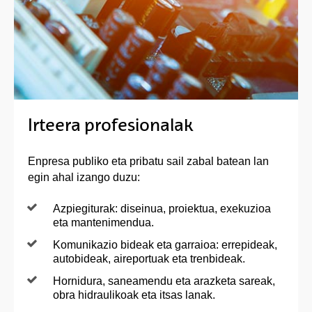
Irteera profesionalak
Enpresa publiko eta pribatu sail zabal batean lan
egin ahal izango duzu:
Azpiegiturak: diseinua, proiektua, exekuzioa
eta mantenimendua.
Komunikazio bideak eta garraioa: errepideak,
autobideak, aireportuak eta trenbideak.
Hornidura, saneamendu eta arazketa sareak,
obra hidraulikoak eta itsas lanak.