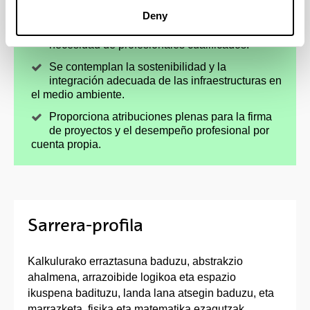
líneas de ferrocarril, aeropuertos…
Deny
Ingeniería en constante innovación con gran
necesidad de profesionales cualificados.
Se contemplan la sostenibilidad y la
integración adecuada de las infraestructuras en
el medio ambiente.
Proporciona atribuciones plenas para la firma
de proyectos y el desempeño profesional por
cuenta propia.
Sarrera-profila
Kalkulurako erraztasuna baduzu, abstrakzio
ahalmena, arrazoibide logikoa eta espazio
ikuspena badituzu, landa lana atsegin baduzu, eta
marrazketa, fisika eta matematika ezagutzak