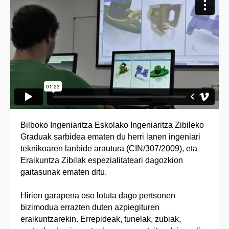
Bilboko Ingeniaritza Eskolako Ingeniaritza Zibileko
Graduak sarbidea ematen du herri lanen ingeniari
teknikoaren lanbide arautura (CIN/307/2009), eta
Eraikuntza Zibilak espezialitateari dagozkion
gaitasunak ematen ditu.
Hirien garapena oso lotuta dago pertsonen
bizimodua errazten duten azpiegituren
eraikuntzarekin. Errepideak, tunelak, zubiak,