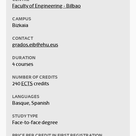
Faculty of Engineering - Bilbao
CAMPUS
Bizkaia
CONTACT
grados.eib@ehu.eus
DURATION
4 courses
NUMBER OF CREDITS
240
ECTS
credits
LANGUAGES
Basque, Spanish
STUDY TYPE
Face-to-face degree
PRICE PER CREDIT IN FIRST REGISTRATION