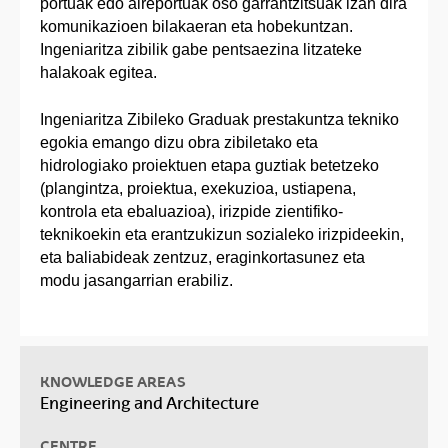
portuak edo aireportuak oso garrantzitsuak izan dira
komunikazioen bilakaeran eta hobekuntzan.
Ingeniaritza zibilik gabe pentsaezina litzateke
halakoak egitea.
Ingeniaritza Zibileko Graduak prestakuntza tekniko
egokia emango dizu obra zibiletako eta
hidrologiako proiektuen etapa guztiak betetzeko
(plangintza, proiektua, exekuzioa, ustiapena,
kontrola eta ebaluazioa), irizpide zientifiko-
teknikoekin eta erantzukizun sozialeko irizpideekin,
eta baliabideak zentzuz, eraginkortasunez eta
modu jasangarrian erabiliz.
KNOWLEDGE AREAS
Engineering and Architecture
CENTRE