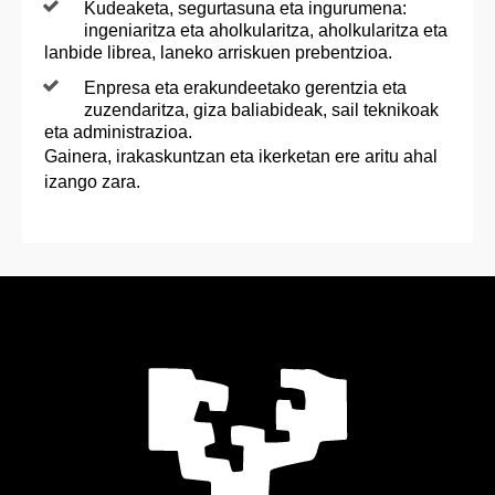
Kudeaketa, segurtasuna eta ingurumena:
ingeniaritza eta aholkularitza, aholkularitza eta
lanbide librea, laneko arriskuen prebentzioa.
Enpresa eta erakundeetako gerentzia eta
zuzendaritza, giza baliabideak, sail teknikoak
eta administrazioa.
Gainera, irakaskuntzan eta ikerketan ere aritu ahal
izango zara.