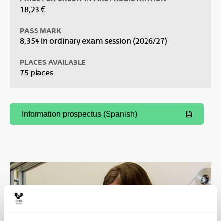
18,23 €
PASS MARK
8,354 in ordinary exam session (2026/27)
PLACES AVAILABLE
75 places
Information prospectus (Spanish)
(Opens New Window)