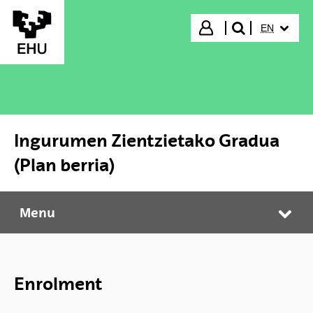
Skip to Main Content
SELECTED
Login
EN
search"
Ingurumen Zientzietako Gradua
(Plan berria)
Menu
Ingurumen Zientzietako Gradua (Plan berria)
Tog
Enrolment