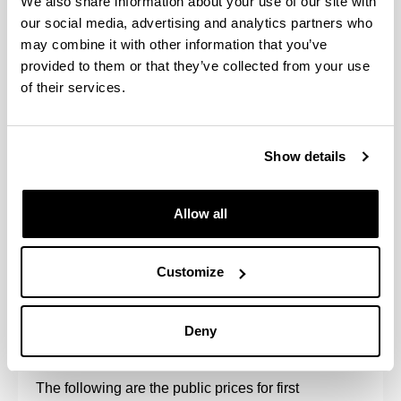
We also share information about your use of our site with
de servicios académicos universitarios (personas
discapacitadas, familias numerosas, víctimas de
our social media, advertising and analytics partners who
actos terroristas, violencia de género u otras, con
may combine it with other information that you’ve
las condiciones que establezca la Orden de
provided to them or that they’ve collected from your use
Precios Públicos para cada caso).
of their services.
Impreso de solicitud de beca o resguardo de
solicitud, si ésta se solicita.
Declaración de compromiso de comportamiento
Show details
ético y honradez.
Consulta el
calendario de trámites
para el ingreso
Allow all
en la UPV/EHU.
Customize
Fees, payment methods and
Deny
scholarships
The following are the public prices for first