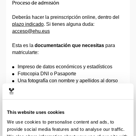
Proceso de admisión
Deberás hacer la preinscripción online, dentro del
plazo indicado
. Si tienes alguna duda:
acceso@ehu.eus
Esta es la
documentación que necesitas
para
matricularte:
Impreso de datos económicos y estadísticos
Fotocopia DNI o Pasaporte
Una fotografía con nombre y apellidos al dorso
Impreso de domiciliación del pago de la
matrícula
Documento que acredite el derecho a la
reducción o exención de los precios públicos de
This website uses cookies
matrícula, de acuerdo con la correspondiente
We use cookies to personalise content and ads, to
orden que apruebe el Gobierno Vasco, por la que
provide social media features and to analyse our traffic.
se fijan los precios a satisfacer por la prestación