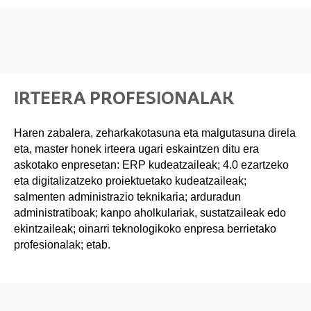
IRTEERA PROFESIONALAK
Haren zabalera, zeharkakotasuna eta malgutasuna direla
eta, master honek irteera ugari eskaintzen ditu era
askotako enpresetan: ERP kudeatzaileak; 4.0 ezartzeko
eta digitalizatzeko proiektuetako kudeatzaileak;
salmenten administrazio teknikaria; arduradun
administratiboak; kanpo aholkulariak, sustatzaileak edo
ekintzaileak; oinarri teknologikoko enpresa berrietako
profesionalak; etab.