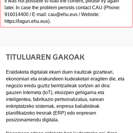
It was not possible to load the content, please try again
later. In case the problem persists contact CAU (Phone:
916014400 / E-mail: cau@ehu.eus / Website:
https://lagun.ehu.eus).
TITULUAREN GAKOAK
Eraldaketa digitalak ekarri duen iraultzak gizarteari,
ekonomiari eta erakundeen kudeaketari eragiten die, eta
negozio eredu guztiz berritzaileak sortzen ari dira:
gauzen Interneta (IoT), ekoizpen gehigarria eta
inteligentea, fabrikazio pertsonalizatua, sarean
enkriptatzeko sistemak, enpresa baliabideak
planifikatzeko tresnak (ERP) edo enpresen
posizionamendu digitala.