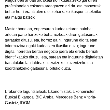
Negozioen arloan aldaketa hori kudeatzeko gai diren
profesionalen eskaera areagotzen ari da, eta masterrak
behar horri erantzuten dio, zeharkako ikuspuntu tekniko
eta malgu batetik.
Master honetan, enpresaren kudeaketaren hainbat
arlotan parte hartzeko beharrezkoak diren gaitasunak
garatuko dituzu, eta, horrez gain, ingurune digitaletan
informazioa egoki kudeatzen ikasiko duzu; ingurune
digital horretan bertan negozio joera eta eredu berriak
identifikatuko dituzu; eta, sarean eta ingurune digitaletan
banatutako lan taldeak lideratzeko, zuzentzeko eta
koordinatzeko gaitasuna lortuko duzu.
Erakunde laguntzaileak: Ekonomistak. Ekonomisten
Euskal Elkargoa, BIC Araba, Mercedes Benz Vitoria-
Gasteiz, IDOM