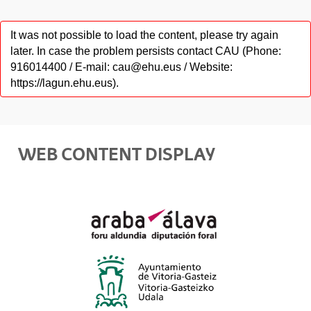
It was not possible to load the content, please try again
later. In case the problem persists contact CAU (Phone:
916014400 / E-mail: cau@ehu.eus / Website:
https://lagun.ehu.eus).
WEB CONTENT DISPLAY