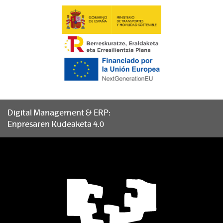
Digital Management & ERP:
Enpresaren Kudeaketa 4.0