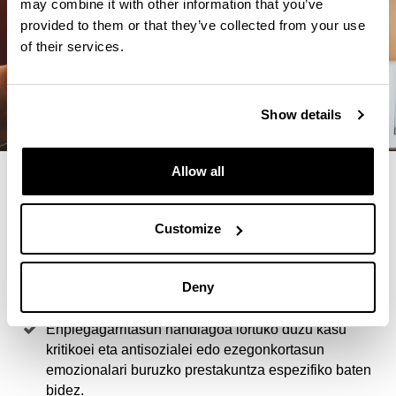
may combine it with other information that you’ve
provided to them or that they’ve collected from your use
of their services.
Show details
Allow all
4 ARRAZOI TITULU HAU
AUKERATZEKO
Customize
Nerabeak tarteko dauden kasu konplexuen aurrean
arrisku egoerak detektatzeko tresnak garatuko
Deny
dituzu.
Enplegagarritasun handiagoa lortuko duzu kasu
kritikoei eta antisozialei edo ezegonkortasun
emozionalari buruzko prestakuntza espezifiko baten
bidez.