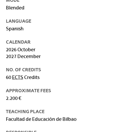
MODE
Blended
LANGUAGE
Spanish
CALENDAR
2026 October
2027 December
NO. OF CREDITS
60
ECTS
Credits
APPROXIMATE FEES
2.200 €
TEACHING PLACE
Facultad de Educación de Bilbao