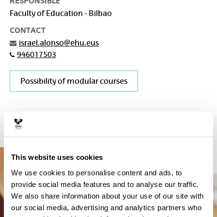
RESPONSIBLE
Faculty of Education - Bilbao
CONTACT
israel.alonso@ehu.eus
946017503
Possibility of modular courses
This website uses cookies
We use cookies to personalise content and ads, to
provide social media features and to analyse our traffic.
We also share information about your use of our site with
our social media, advertising and analytics partners who