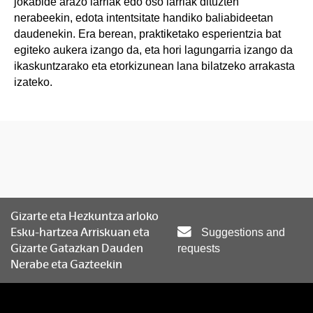
jokabide arazo larriak edo oso larriak dituzten
nerabeekin, edota intentsitate handiko baliabideetan
daudenekin. Era berean, praktiketako esperientzia bat
egiteko aukera izango da, eta hori lagungarria izango da
ikaskuntzarako eta etorkizunean lana bilatzeko arrakasta
izateko.
Gizarte eta Hezkuntza arloko
Esku-hartzea Arriskuan eta
Suggestions and
Gizarte Gatazkan Dauden
requests
Nerabe eta Gazteekin