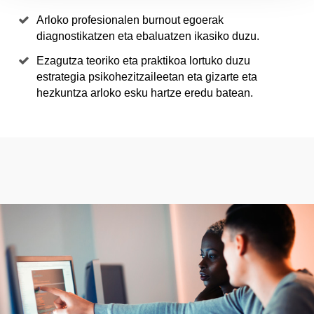
Arloko profesionalen burnout egoerak
diagnostikatzen eta ebaluatzen ikasiko duzu.
Ezagutza teoriko eta praktikoa lortuko duzu
estrategia psikohezitzaileetan eta gizarte eta
hezkuntza arloko esku hartze eredu batean.