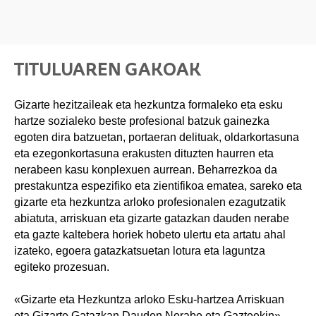
TITULUAREN GAKOAK
Gizarte hezitzaileak eta hezkuntza formaleko eta esku
hartze sozialeko beste profesional batzuk gainezka
egoten dira batzuetan, portaeran delituak, oldarkortasuna
eta ezegonkortasuna erakusten dituzten haurren eta
nerabeen kasu konplexuen aurrean. Beharrezkoa da
prestakuntza espezifiko eta zientifikoa ematea, sareko eta
gizarte eta hezkuntza arloko profesionalen ezagutzatik
abiatuta, arriskuan eta gizarte gatazkan dauden nerabe
eta gazte kaltebera horiek hobeto ulertu eta artatu ahal
izateko, egoera gatazkatsuetan lotura eta laguntza
egiteko prozesuan.
«Gizarte eta Hezkuntza arloko Esku-hartzea Arriskuan
eta Gizarte Gatazkan Dauden Nerabe eta Gazteekin»