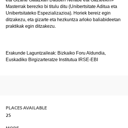
Masterrak berezko bi titulu ditu (Unibertsitate Aditua eta
Unibertsitateko Espezializazioa). Horiek bereiz egin
ditzakezu, eta gizarte eta hezkuntza arloko baliabideetan
praktikak egin ditzakezu.
Erakunde Laguntzaileak: Bizkaiko Foru Aldundia,
Euskadiko Birgizarteratze Institutua IRSE-EBI
PLACES AVAILABLE
25