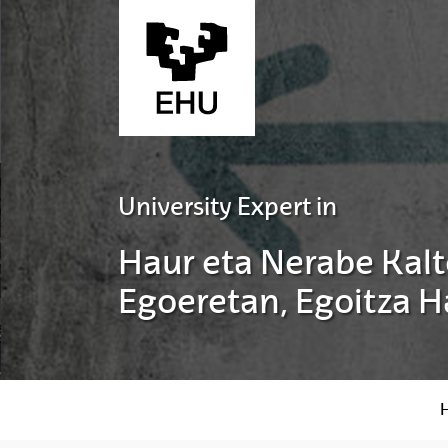
Skip to Main Content
University Expert in
Haur eta Nerabe Kalt
Egoeretan, Egoitza H