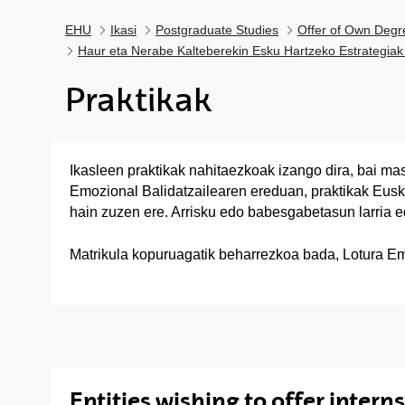
EHU
Ikasi
Postgraduate Studies
Offer of Own Degr
Haur eta Nerabe Kalteberekin Esku Hartzeko Estrategiak
Praktikak
Ikasleen praktikak nahitaezkoak izango dira, bai ma
Emozional Balidatzailearen ereduan, praktikak Euska
hain zuzen ere. Arrisku edo babesgabetasun larria ed
Matrikula kopuruagatik beharrezkoa bada, Lotura Emo
Entities wishing to offer intern