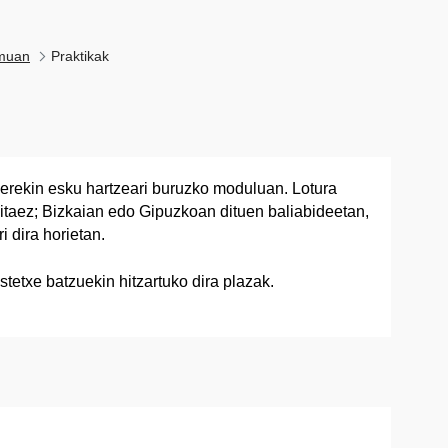
emuan
Praktikak
berekin esku hartzeari buruzko moduluan. Lotura
hitaez; Bizkaian edo Gipuzkoan dituen baliabideetan,
 dira horietan.
tetxe batzuekin hitzartuko dira plazak.