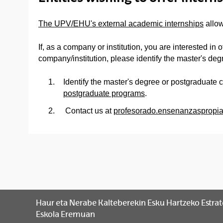
The UPV/EHU's external academic internships
allow
If, as a company or institution, you are interested in
company/institution, please identify the master's deg
Identify the master's degree or postgraduate c
postgraduate programs
.
Contact us at
profesorado.ensenanzasprop
Haur eta Nerabe Kalteberekin Esku Hartzeko Estrate
Eskola Eremuan