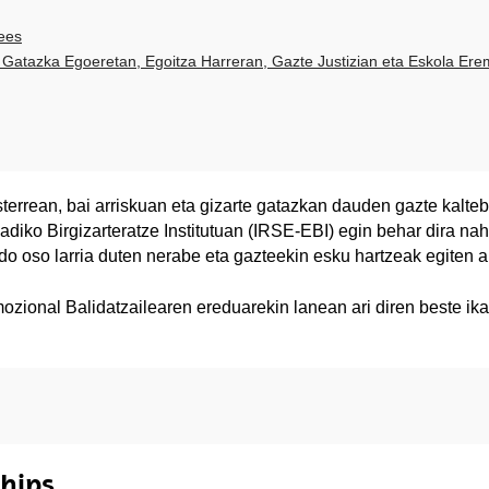
ees
 Gatazka Egoeretan, Egoitza Harreran, Gazte Justizian eta Eskola Er
sterrean, bai arriskuan eta gizarte gatazkan dauden gazte kalte
diko Birgizarteratze Institutuan (IRSE-EBI) egin behar dira na
o oso larria duten nerabe eta gazteekin esku hartzeak egiten ari
zional Balidatzailearen ereduarekin lanean ari diren beste ikas
ships