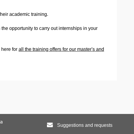
heir academic training.
the opportunity to carry out internships in your
 here for
all the training offers for our master's and
ta
Suggestions and requests