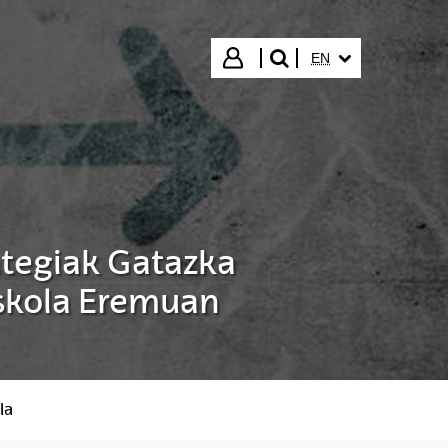
SELECTED LANGUA
Login
EN
search"
ategiak Gatazka
Eskola Eremuan
la