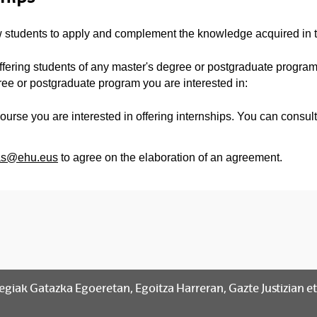
 students to apply and complement the knowledge acquired in t
 offering students of any master's degree or postgraduate program 
ree or postgraduate program you are interested in:
ourse you are interested in offering internships. You can consult
ias@ehu.eus
to agree on the elaboration of an agreement.
giak Gatazka Egoeretan, Egoitza Harreran, Gazte Justizian e