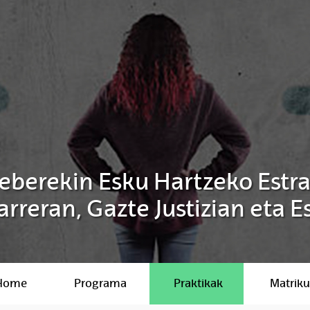
eberekin Esku Hartzeko Estr
arreran, Gazte Justizian eta 
Home
Programa
Praktikak
Matriku