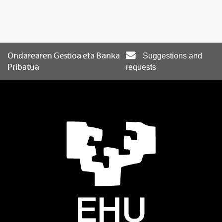
Ondarearen Gestioa eta Banka
Suggestions and
Pribatua
requests