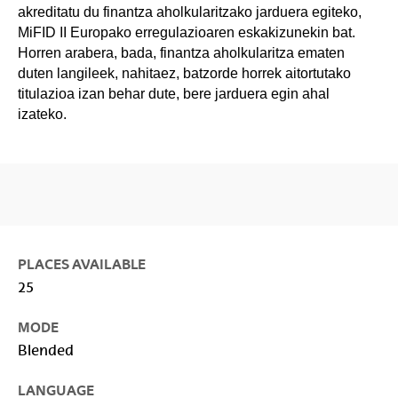
akreditatu du finantza aholkularitzako jarduera egiteko,
MiFID II Europako erregulazioaren eskakizunekin bat.
Horren arabera, bada, finantza aholkularitza ematen
duten langileek, nahitaez, batzorde horrek aitortutako
titulazioa izan behar dute, bere jarduera egin ahal
izateko.
PLACES AVAILABLE
25
MODE
Blended
LANGUAGE