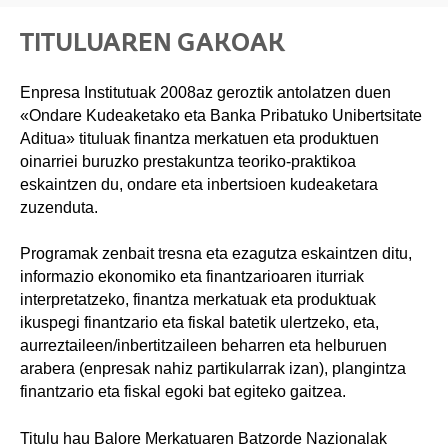
TITULUAREN GAKOAK
Enpresa Institutuak 2008az geroztik antolatzen duen
«Ondare Kudeaketako eta Banka Pribatuko Unibertsitate
Aditua» tituluak finantza merkatuen eta produktuen
oinarriei buruzko prestakuntza teoriko-praktikoa
eskaintzen du, ondare eta inbertsioen kudeaketara
zuzenduta.
Programak zenbait tresna eta ezagutza eskaintzen ditu,
informazio ekonomiko eta finantzarioaren iturriak
interpretatzeko, finantza merkatuak eta produktuak
ikuspegi finantzario eta fiskal batetik ulertzeko, eta,
aurreztaileen/inbertitzaileen beharren eta helburuen
arabera (enpresak nahiz partikularrak izan), plangintza
finantzario eta fiskal egoki bat egiteko gaitzea.
Titulu hau Balore Merkatuaren Batzorde Nazionalak