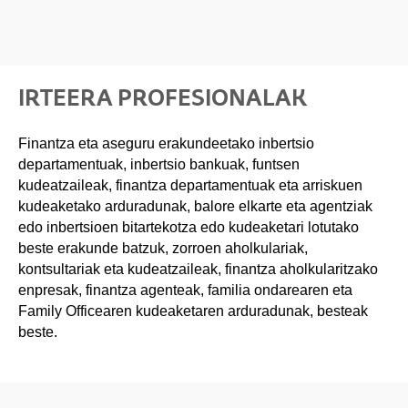
IRTEERA PROFESIONALAK
Finantza eta aseguru erakundeetako inbertsio
departamentuak, inbertsio bankuak, funtsen
kudeatzaileak, finantza departamentuak eta arriskuen
kudeaketako arduradunak, balore elkarte eta agentziak
edo inbertsioen bitartekotza edo kudeaketari lotutako
beste erakunde batzuk, zorroen aholkulariak,
kontsultariak eta kudeatzaileak, finantza aholkularitzako
enpresak, finantza agenteak, familia ondarearen eta
Family Officearen kudeaketaren arduradunak, besteak
beste.