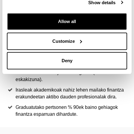
Show details
4 ARRAZOI TITULU HAU
AUKERATZEKO
Allow all
Finantza merkatuei, inbertsioen kudeaketari, banka
Customize
pribatuari eta finantza aholkularitzari buruzko maila
handieneko prestakuntza eskaintzen die
profesionalei.
Deny
Balore Merkatuaren Batzorde Nazionalak akreditatu
du aholkularitzaren jarduera egiteko (MiFID II-ko
eskakizuna).
Irasleak akademikoak nahiz lehen mailako finantza
erakundeetan aktibo dauden profesionalak dira.
Graduatutako pertsonen % 90ek baino gehiagok
finantza esparruan dihardute.