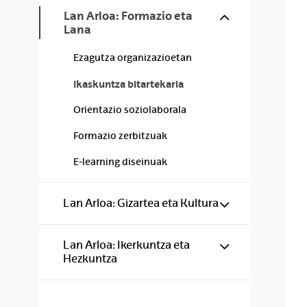
Show/hide s
Lan Arloa: Formazio eta
Lana
Ezagutza organizazioetan
Ikaskuntza bitartekaria
Orientazio soziolaborala
Formazio zerbitzuak
E-learning diseinuak
Show/hide s
Lan Arloa: Gizartea eta Kultura
Show/hide s
Lan Arloa: Ikerkuntza eta
Hezkuntza