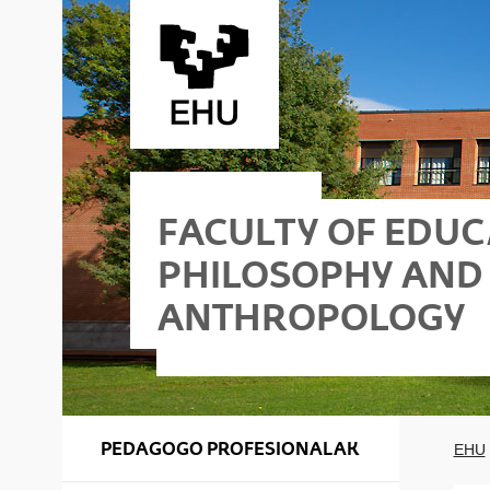
Skip to Main Content
FACULTY OF EDUC
PHILOSOPHY AND
ANTHROPOLOGY
- Building I
hy and Anthropology - Building II
PEDAGOGO PROFESIONALAK
EHU