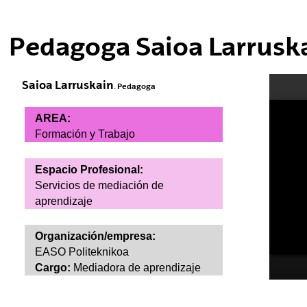
ubpages
Pedagoga Saioa Larrusk
Saioa Larruskain
. Pedagoga
AREA:
Formación y Trabajo
Espacio Profesional:
Servicios de mediación de
ubpages
aprendizaje
Organización/empresa:
ubpages
EASO Politeknikoa
Cargo:
Mediadora de aprendizaje