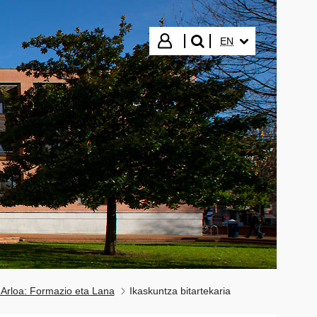
SELECTED LANGUA
Login
EN
search"
 Arloa: Formazio eta Lana
Ikaskuntza bitartekaria