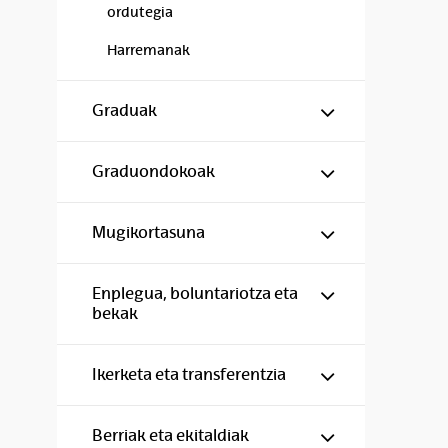
ordutegia
Harremanak
Show/hide s
Graduak
Show/hide s
Graduondokoak
Show/hide s
Mugikortasuna
Show/hide s
Enplegua, boluntariotza eta
bekak
Show/hide s
Ikerketa eta transferentzia
Show/hide s
Berriak eta ekitaldiak