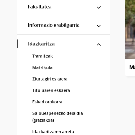
Show/hide s
Fakultatea
Show/hide s
Informazio erabilgarria
Show/hide s
Idazkaritza
Tramiteak
Ma
Matrikula
Ziurtagiri eskaera
Tituluaren eskaera
Eskari orokorra
Salbuespenezko deialdia
(graziakoa)
Idazkaritzaren arreta