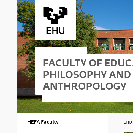
Skip to Main Content
FACULTY OF EDUC
PHILOSOPHY AND
ANTHROPOLOGY
- Building I
hy and Anthropology - Building II
HEFA Faculty
EHU