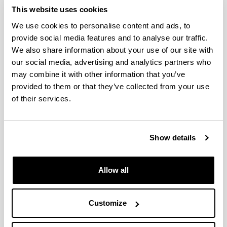
This website uses cookies
N. Etxebarria, L.A. Fernández, M. Olivares, A.
Prieto, A. Usobiaga, O. Zuloaga.
Desarrollo y
We use cookies to personalise content and ads, to
Aplicación de Técnicas Analíticas de micro-
provide social media features and to analyse our traffic.
extracción
. Boletín de la Sociedad Española de
We also share information about your use of our site with
Química Analítica. Nº 62, pag. 30-33 (2018).
our social media, advertising and analytics partners who
Reportaje en el número de Septiembre 2018 de
may combine it with other information that you’ve
la revista
Elhuyar
con título “
Pompeiazena,
provided to them or that they’ve collected from your use
dirudiena eta dena, Kimikaren eskutik
”
of their services.
describiendo la labor de algunos miembros del
grupo IBeA dentro del proyecto APUV.
2016
Show details
O. Aizpurua-Olaizola, J. Omar, M. Olivares, P.
Navarro, N. Etxebarria, A. Usobiaga.
Kannabisa:
ageriko altxor ezkutua
.
Ekaia
(2016). DOI
Allow all
10.1387/ekaia.15800
H. Morillas, M. Maguregui, J.M. Madariaga.
Customize
Spectroscopic evidences to understand the
influence of marine environments on Built