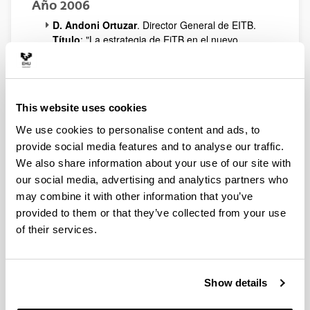
Año 2006
D. Andoni Ortuzar
. Director General de EITB.
Título
: "La estrategia de EiTB en el nuevo
escenario audiovisual".
D. Alberto García Erauzkin
. Consejero Director
General de EUSKALTEL.
Título
: "Euskaltel y las Telecomunicaciones: La
This website uses cookies
creación de un proyecto de empresa en un sector
emergente".
We use cookies to personalise content and ads, to
D. José María Vázquez Eguskiza
. Presidente de
provide social media features and to analyse our traffic.
CEBEK.
We also share information about your use of our site with
Título
: La nueva empresa.
our social media, advertising and analytics partners who
D. Javier Cornadó
. Director Comercial de
may combine it with other information that you’ve
BODEGAS PATERNINA.
provided to them or that they’ve collected from your use
Título
: Paternina: cien años en la vanguardia del
vino.
of their services.
D. Gaizka Grajales
. Director General del Grupo
ALCOR, importante grupo vasco del sector
aeronáutico.
Show details
Título
: Grupo Alcor. Crecimiento sostenido y
sinérgico en aeronáutica y automoción.