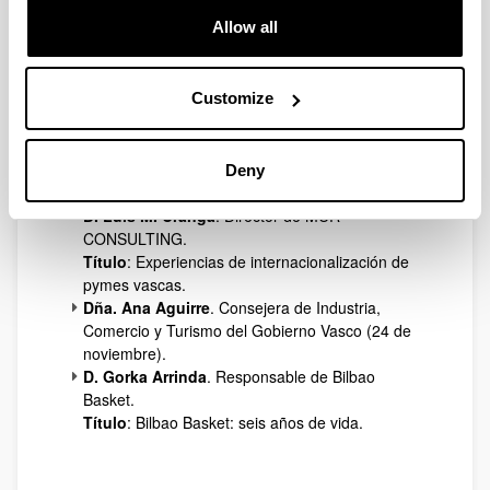
D. Juan José Goñi
. Director General del Instituto
Allow all
Ibermática de Innovación
Título
: Factores gerenciales y personales para
impulsar la innovación.
Customize
D. José Antonio Rodríguez
. Director del Hotel
Barcelo Nervión y Responsable de la Zona Norte
de la Cadena Barceló.
Título
: Dirección de un hotel de ciudad en
Deny
tránsito de ciudad industrial a turística.
D. Luis M. Uranga
. Director de MUR
CONSULTING.
Título
: Experiencias de internacionalización de
pymes vascas.
Dña. Ana Aguirre
. Consejera de Industria,
Comercio y Turismo del Gobierno Vasco (24 de
noviembre).
D. Gorka Arrinda
. Responsable de Bilbao
Basket.
Título
: Bilbao Basket: seis años de vida.