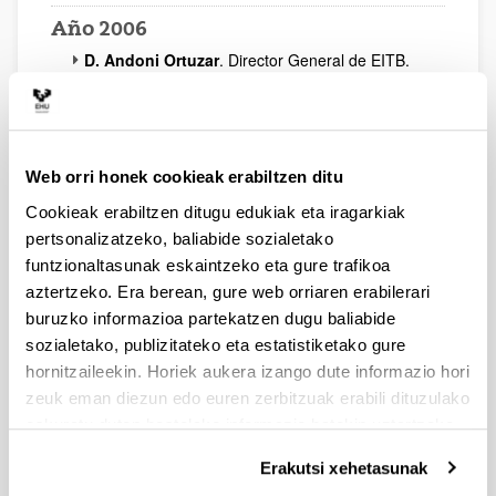
Año 2006
D. Andoni Ortuzar
. Director General de EITB.
Título
: "La estrategia de EiTB en el nuevo
escenario audiovisual".
D. Alberto García Erauzkin
. Consejero Director
General de EUSKALTEL.
Título
: "Euskaltel y las Telecomunicaciones: La
Web orri honek cookieak erabiltzen ditu
creación de un proyecto de empresa en un sector
Cookieak erabiltzen ditugu edukiak eta iragarkiak
emergente".
pertsonalizatzeko, baliabide sozialetako
D. José María Vázquez Eguskiza
. Presidente de
funtzionaltasunak eskaintzeko eta gure trafikoa
CEBEK.
Título
: La nueva empresa.
aztertzeko. Era berean, gure web orriaren erabilerari
D. Javier Cornadó
. Director Comercial de
buruzko informazioa partekatzen dugu baliabide
BODEGAS PATERNINA.
sozialetako, publizitateko eta estatistiketako gure
Título
: Paternina: cien años en la vanguardia del
hornitzaileekin. Horiek aukera izango dute informazio hori
vino.
zeuk eman diezun edo euren zerbitzuak erabili dituzulako
D. Gaizka Grajales
. Director General del Grupo
eskuratu duten bestelako informazio batekin uztartzeko.
ALCOR, importante grupo vasco del sector
aeronáutico.
Erakutsi xehetasunak
Título
: Grupo Alcor. Crecimiento sostenido y