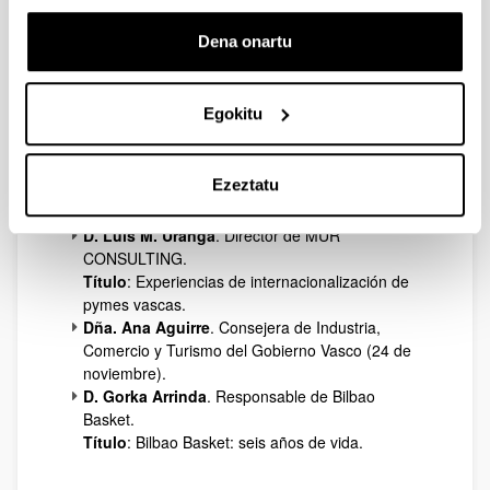
sinérgico en aeronáutica y automoción.
D. Juan José Goñi
. Director General del Instituto
Dena onartu
Ibermática de Innovación
Título
: Factores gerenciales y personales para
impulsar la innovación.
Egokitu
D. José Antonio Rodríguez
. Director del Hotel
Barcelo Nervión y Responsable de la Zona Norte
de la Cadena Barceló.
Ezeztatu
Título
: Dirección de un hotel de ciudad en
tránsito de ciudad industrial a turística.
D. Luis M. Uranga
. Director de MUR
CONSULTING.
Título
: Experiencias de internacionalización de
pymes vascas.
Dña. Ana Aguirre
. Consejera de Industria,
Comercio y Turismo del Gobierno Vasco (24 de
noviembre).
D. Gorka Arrinda
. Responsable de Bilbao
Basket.
Título
: Bilbao Basket: seis años de vida.