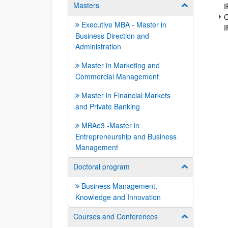
Masters
Show/hide su
I
C
Executive MBA - Master in
I
Business Direction and
Administration
Master in Marketing and
Commercial Management
Master in Financial Markets
and Private Banking
MBAe3 -Master in
Entrepreneurship and Business
Management
Doctoral program
Show/hide su
Business Management,
Knowledge and Innovation
Courses and Conferences
Show/hide su