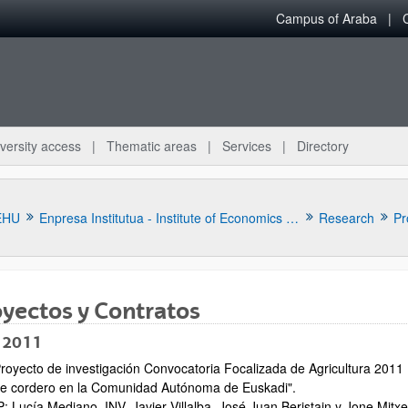
Campus of Araba
versity access
Thematic areas
Services
Directory
EHU
Enpresa Institutua - Institute of Economics Applied to Business
Research
Pr
yectos y Contratos
 2011
royecto de investigación Convocatoria Focalizada de Agricultura 2011 (
bpages
e cordero en la Comunidad Autónoma de Euskadi".
P: Lucía Mediano. INV. Javier Villalba, José Juan Beristain y Jone Mitxe