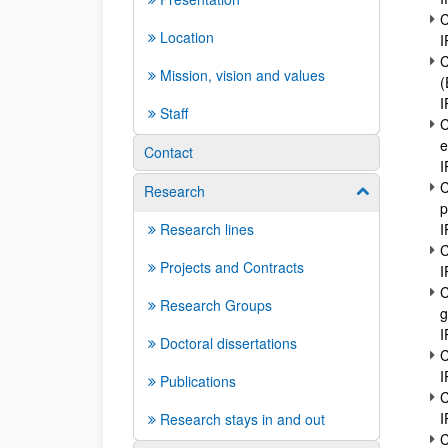
C
Location
I
C
Mission, vision and values
(
I
Staff
C
e
Contact
I
C
Research
Show/hide su
p
Research lines
I
C
Projects and Contracts
I
C
Research Groups
g
I
Doctoral dissertations
C
I
Publications
C
I
Research stays in and out
C