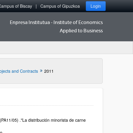
Campus of Biscay
Campus of Gipuzkoa
Login
Enpresa Institutua - Institute of Economics
Applied to Business
ojects and Contracts
2011
PA11/05) ."La distribución minorista de carne
o.