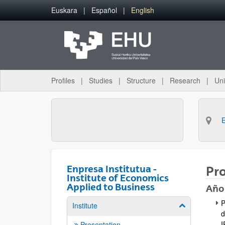
Skip to Main Content
Euskara
Español
English
Profiles
Studies
Structure
Research
Uni
Enpresa Institutua -
Pro
Institute of Economics
Applied to Business
Año
P
Institute
Show/hide su
d
I
Presentation