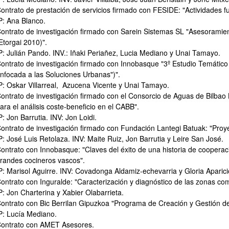
ontrato de prestación de servicios firmado con FESIDE: "Actividades 
P: Ana Blanco.
ontrato de investigación firmado con Sarein Sistemas SL "Asesoramie
Etorgai 2010)".
P: Julián Pando. INV.: Iñaki Periañez, Lucia Mediano y Unai Tamayo.
ontrato de investigación firmado con Innobasque "3º Estudio Temátic
nfocada a las Soluciones Urbanas")".
P: Oskar Villarreal, Azucena Vicente y Unai Tamayo.
ontrato de investigación firmado con el Consorcio de Aguas de Bilbao 
bpages
ara el análisis coste-beneficio en el CABB".
P: Jon Barrutia. INV: Jon Loidi.
ontrato de investigación firmado con Fundación Lantegi Batuak: "Proy
P: José Luis Retolaza. INV: Maite Ruiz, Jon Barrutia y Leire San José.
ontrato con Innobasque: "Claves del éxito de una historia de cooperac
randes cocineros vascos".
P: Marisol Aguirre. INV: Covadonga Aldamiz-echevarria y Gloria Aparici
ontrato con Inguralde: "Caracterización y diagnóstico de las zonas com
P: Jon Charterina y Xabier Olabarrieta.
ontrato con Bic Berrilan Gipuzkoa "Programa de Creación y Gestión d
P: Lucía Mediano.
ontrato con AMET Asesores.