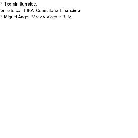
bpages
P: Txomin Iturralde.
ontrato con FIKAI Consultoría Financiera.
P: Miguel Ángel Pérez y Vicente Ruiz.
bpages
bpages