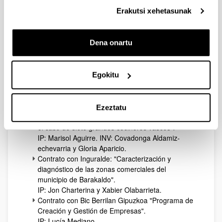
Tamayo.
Erakutsi xehetasunak
Contrato de investigación firmado con el
Consorcio de Aguas de Bilbao Bizkaia: "Diseño e
implantación de un sistema para el análisis coste-
Dena onartu
beneficio en el CABB".
IP: Jon Barrutia. INV: Jon Loidi.
Contrato de investigación firmado con Fundación
Lantegi Batuak: "Proyecto Ostendo".
Egokitu
IP: José Luis Retolaza. INV: Maite Ruiz, Jon
Barrutia y Leire San José.
Contrato con Innobasque: "Claves del éxito de
Ezeztatu
una historia de cooperación entre competidores:
el caso de siete grandes cocineros vascos".
IP: Marisol Aguirre. INV: Covadonga Aldamiz-
echevarria y Gloria Aparicio.
Contrato con Inguralde: "Caracterización y
diagnóstico de las zonas comerciales del
municipio de Barakaldo".
IP: Jon Charterina y Xabier Olabarrieta.
Contrato con Bic Berrilan Gipuzkoa "Programa de
Creación y Gestión de Empresas".
IP: Lucía Mediano.