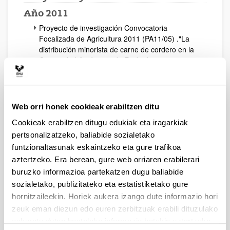
Año 2011
Proyecto de investigación Convocatoria
Focalizada de Agricultura 2011 (PA11/05) ."La
distribución minorista de carne de cordero en la
Comunidad Autónoma de Euskadi".
IP: Lucía Mediano. INV. Javier Villalba, José Juan
Beristain y Jone Mitxeo.
Contrato de prestación de servicios firmado con
FESIDE: "Actividades fundacionales de FESIDE".
Web orri honek cookieak erabiltzen ditu
IP: Ana Blanco.
Cookieak erabiltzen ditugu edukiak eta iragarkiak
Contrato de investigación firmado con Sarein
Sistemas SL "Asesoramiento Comercial para el
pertsonalizatzeko, baliabide sozialetako
proyecto TOUR EXP. (Etorgai 2010)".
funtzionaltasunak eskaintzeko eta gure trafikoa
IP: Julián Pando. INV.: Iñaki Periañez, Lucia
aztertzeko. Era berean, gure web orriaren erabilerari
Mediano y Unai Tamayo.
buruzko informazioa partekatzen dugu baliabide
Contrato de investigación firmado con
sozialetako, publizitateko eta estatistiketako gure
Innobasque "3º Estudio Temático de Casos
hornitzaileekin. Horiek aukera izango dute informazio hori
Innobasque ("Eco-innovación enfocada a las
zeuk eman diezun edo euren zerbitzuak erabili dituzulako
Soluciones Urbanas")".
IP: Oskar Villarreal, Azucena Vicente y Unai
eskuratu duten bestelako informazio batekin uztartzeko.