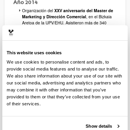
Año 2014
Organización del
XXV aniversario del Master de
Marketing y Dirección Comercial
, en el Bizkaia
Aretoa de la UPV/EHU. Asistieron más de 340
personas.
Organización de la
Jornada de Homenaje a D.
Emilio Soldevilla
, en colaboración con la
Fundación Emilio Soldevilla para la Investigación
This website uses cookies
y Desarrollo de la Economía de la Empresa, el 12
de diciembre.
We use cookies to personalise content and ads, to
Organización de
Comunidades de práctica
provide social media features and to analyse our traffic.
investigadora
, junto con la UFI Dirección
We also share information about your use of our site with
empresarial y Gobernanza Territorial y Social, y el
our social media, advertising and analytics partners who
Departamento de Economía Financiera II,
abiertas a todos los miembros del IEAE y de
may combine it with other information that you’ve
departamentos universitarios afines:
provided to them or that they’ve collected from your use
Curso de Ref Works, presentado por
of their services.
Macarena Escribano (30-06-14)
Curso Método Delphi, impartido por Jon
Landeta (07-07-14)
Seminario "Análisis del efecto de las
Show details