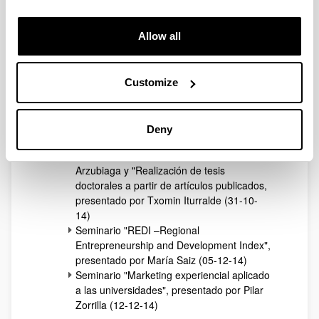
tácticas competitivas en la rentabilidad
mediante la moderación del momento de
entrada: el caso del sector farmacéutico
Allow all
alemán", presentado por Julen Castillo (27-
06-14)
Seminario "Low carbon economies:
Customize
Policies, markets and cooperation",
presentado por José Manuel Chamorro
(17-10-14)
Deny
Seminario "Entrepreneurial Orientation in
Family Firms, presentado por Unai
Arzubiaga y "Realización de tesis
doctorales a partir de artículos publicados,
presentado por Txomin Iturralde (31-10-
14)
Seminario "REDI –Regional
Entrepreneurship and Development Index",
presentado por María Saiz (05-12-14)
Seminario "Marketing experiencial aplicado
a las universidades", presentado por Pilar
Zorrilla (12-12-14)