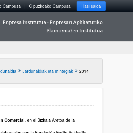
ko Campusa
Gipuzkoako Campusa
Hasi saioa
Enpresa Institutua - Enpresari Aplikaturiko
Ekonomiaren Institutua
rdunaldia
Jardunaldiak eta mintegiak
2014
ón Comercial
, en el Bizkaia Aretoa de la
colaboración con la Fundación Emilio Soldevilla