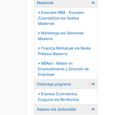
Masterrak
Erakutsi/izkut
Executive MBA - Enpresen
Zuzendaritza eta Gestioa
Masterrak
Marketinga eta Salmentak
Masterra
Finantza Merkatuak eta Banka
Pribatua Masterra
MBAe3 - Máster en
Emprendimiento y Dirección de
Empresas
Doktorego programa
Erakutsi/izkut
Enpresa Zuzendaritza,
Ezagutza eta Berrikuntza
Ikastaro eta Jardunaldia
Erakutsi/izkut