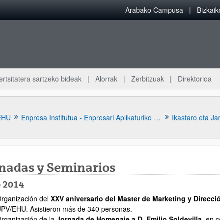
Arabako Campusa
Bizkai
ertsitatera sartzeko bideak
Alorrak
Zerbitzuak
Direktorioa
EHU
Enpresa Institutua - Enpresari Aplikaturiko Ekonomiaren Institutua
Ikastaro eta Ja
rnadas y Seminarios
 2014
rganización del
XXV aniversario del Master de Marketing y Direcci
atu azpiorriak
PV/EHU. Asistieron más de 340 personas.
rganización de la
Jornada de Homenaje a D. Emilio Soldevilla
, en 