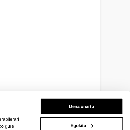
Dena onartu
rabilerari
Egokitu
ko gure