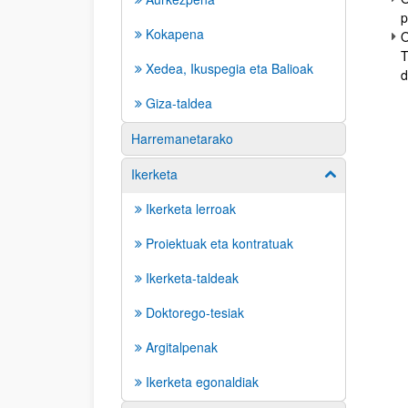
p
Kokapena
O
T
Xedea, Ikuspegia eta Balioak
d
Giza-taldea
Harremanetarako
Ikerketa
Erakutsi/izkut
Ikerketa lerroak
Proiektuak eta kontratuak
Ikerketa-taldeak
Doktorego-tesiak
Argitalpenak
Ikerketa egonaldiak