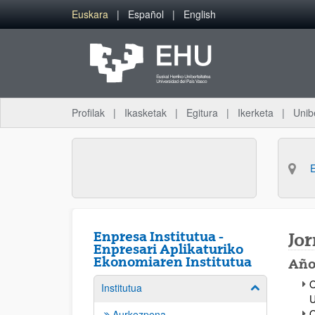
Eduki nagusira joan
Euskara
Español
English
Profilak
Ikasketak
Egitura
Ikerketa
Unib
Enpresa Institutua -
Jo
Enpresari Aplikaturiko
Ekonomiaren Institutua
Año
O
Institutua
Erakutsi/izkut
U
O
Aurkezpena