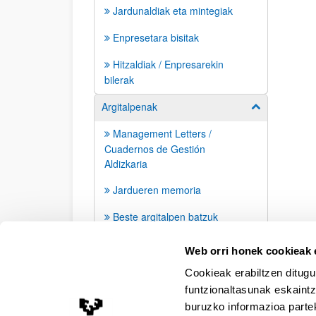
Jardunaldiak eta mintegiak
Enpresetara bisitak
Hitzaldiak / Enpresarekin
bilerak
Argitalpenak
Erakutsi/izkut
Management Letters /
Cuadernos de Gestión
Aldizkaria
Jardueren memoria
Beste argitalpen batzuk
Prentsa agerraldiak
Web orri honek cookieak e
Cookieak erabiltzen ditugu
funtzionaltasunak eskaintz
buruzko informazioa partek