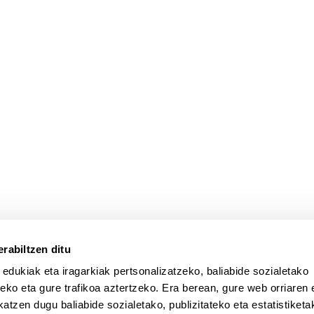
atu azpiorriak
rabiltzen ditu
 edukiak eta iragarkiak pertsonalizatzeko, baliabide sozialetako
eko eta gure trafikoa aztertzeko. Era berean, gure web orriaren e
atzen dugu baliabide sozialetako, publizitateko eta estatistiketa