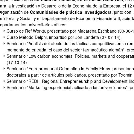
ara la Investigación y Desarrollo de la Economía de la Empresa, el 12 
rganización de
Comunidades de práctica investigadora
, junto con
erritorial y Social, y el Departamento de Economía Financiera II, abie
epartamentos universitarios afines:
Curso de Ref Works, presentado por Macarena Escribano (30-06-
Curso Método Delphi, impartido por Jon Landeta (07-07-14)
Seminario "Análisis del efecto de las tácticas competitivas en la r
momento de entrada: el caso del sector farmacéutico alemán", pres
Seminario "Low carbon economies: Policies, markets and coopera
atu azpiorriak
(17-10-14)
Seminario "Entrepreneurial Orientation in Family Firms, presentado
doctorales a partir de artículos publicados, presentado por Txomin 
Seminario "REDI –Regional Entrepreneurship and Development Ind
Seminario "Marketing experiencial aplicado a las universidades", pr