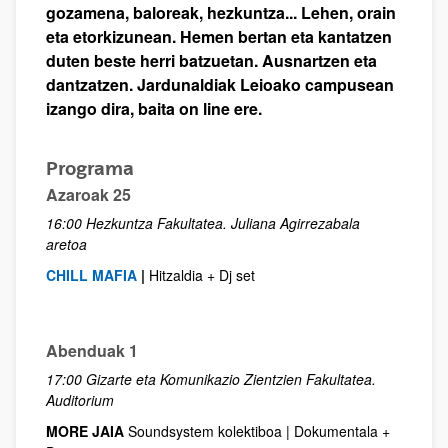
gozamena, baloreak, hezkuntza... Lehen, orain
eta etorkizunean. Hemen bertan eta kantatzen
duten beste herri batzuetan. Ausnartzen eta
dantzatzen. Jardunaldiak Leioako campusean
izango dira, baita on line ere.
Programa
Azaroak 25
16:00 Hezkuntza Fakultatea. Juliana Agirrezabala
aretoa
CHILL MAFIA
|
Hitzaldia + Dj set
Abenduak 1
17:00 Gizarte eta Komunikazio Zientzien Fakultatea.
Auditorium
MORE JAIA
Soundsystem kolektiboa | Dokumentala +