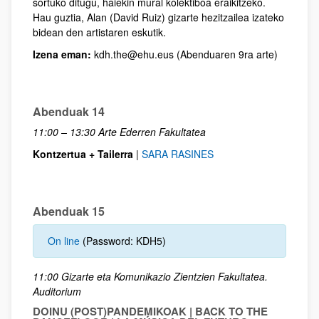
sortuko ditugu, haiekin mural kolektiboa eraikitzeko.
Hau guztia, Alan (David Ruiz) gizarte hezitzailea izateko
bidean den artistaren eskutik.
Izena eman:
kdh.the@ehu.eus (Abenduaren 9ra arte)
Abenduak 14
11:00 – 13:30 Arte Ederren Fakultatea
Kontzertua + Tailerra
|
SARA RASINES
Abenduak 15
On line
(Password: KDH5)
11:00 Gizarte eta Komunikazio Zientzien Fakultatea.
Auditorium
DOINU (POST)PANDEMIKOAK | BACK TO THE