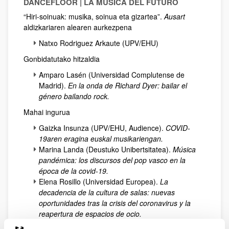
DANCEFLOOR | LA MÚSICA DEL FUTURO
“Hiri-soinuak: musika, soinua eta gizartea”.
Ausart
aldizkariaren alearen aurkezpena
Natxo Rodriguez Arkaute (UPV/EHU)
Gonbidatutako hitzaldia
Amparo Lasén (Universidad Complutense de
Madrid).
En la onda de Richard Dyer: bailar el
género bailando rock.
Mahai ingurua
Gaizka Insunza (UPV/EHU, Audience).
COVID-
19aren eragina euskal musikariengan.
Marina Landa (Deustuko Unibertsitatea).
Música
pandémica: los discursos del pop vasco en la
época de la covid-19.
Elena Rosillo (Universidad Europea).
La
decadencia de la cultura de salas: nuevas
oportunidades tras la crisis del coronavirus y la
reapertura de espacios de ocio.
Josu Larrinaga & Iñaki Barcena (UPV/EHU).