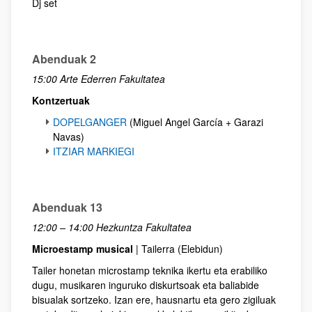
Dj set
Abenduak 2
15:00 Arte Ederren Fakultatea
Kontzertuak
DOPELGANGER
(Miguel Angel García + Garazi
Navas)
ITZIAR MARKIEGI
Abenduak 13
12:00 – 14:00 Hezkuntza Fakultatea
Microestamp musical
| Tailerra (Elebidun)
Tailer honetan microstamp teknika ikertu eta erabiliko
dugu, musikaren inguruko diskurtsoak eta baliabide
bisualak sortzeko. Izan ere, hausnartu eta gero zigiluak