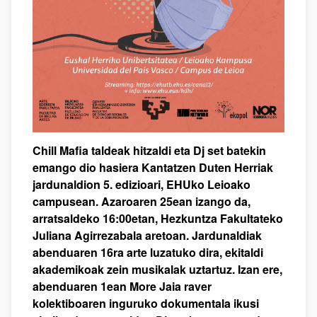
Chill Mafia taldeak hitzaldi eta Dj set batekin
emango dio hasiera Kantatzen Duten Herriak
jardunaldion 5. edizioari, EHUko Leioako
campusean. Azaroaren 25ean izango da,
arratsaldeko 16:00etan, Hezkuntza Fakultateko
Juliana Agirrezabala aretoan. Jardunaldiak
abenduaren 16ra arte luzatuko dira, ekitaldi
akademikoak zein musikalak uztartuz. Izan ere,
abenduaren 1ean More Jaia raver
kolektiboaren inguruko dokumentala ikusi