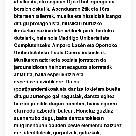
ahalko da, eta segidan Dj set bat egongo da
beraien eskutik. Abenduaren 2tik eta 16ra
bitartean tailerrak, musika eta hitzaldiak izango
ditugu protagonista, musikari buruzko
ikerketan nazioarteko adituek parte hartuko
dutelarik, hala nola Madrilgo Unibertsitate
Complutenseko Amparo Lasén eta Oportoko
Unibertsitateko Paula Guerra irakasleak.
Musikaren azterketa soziala jorratzen da
jardunaldiotan hainbat ezagutza alorretatik
abiatuta, baita esperientzia eta
esperimentaziotik ere. Doinu
(post)pandemikoak eta dantza tokietara buelta
ditugu aurtengo gai nagusiak, dantza egitea
berriro posible dugun honetan, baina egoera
eta modu ezberdin batean. Honetaz guztiaz
ausnartuko dugu, baita dantza tokietan
mugimenduan dauden beste elementu batzuez
ere: identitateak, gorputzak, gatazkak,