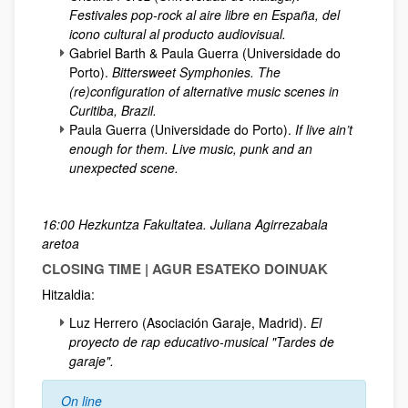
Festivales pop-rock al aire libre en España, del
icono cultural al producto audiovisual.
Gabriel Barth & Paula Guerra (Universidade do
Porto).
Bittersweet Symphonies. The
(re)configuration of alternative music scenes in
Curitiba, Brazil.
Paula Guerra (Universidade do Porto).
If live ain’t
enough for them. Live music, punk and an
unexpected scene.
16:00 Hezkuntza Fakultatea. Juliana Agirrezabala
aretoa
CLOSING TIME | AGUR ESATEKO DOINUAK
Hitzaldia:
Luz Herrero (Asociación Garaje, Madrid).
El
proyecto de rap educativo-musical "Tardes de
garaje".
On line