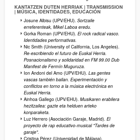
KANTATZEN DUTEN HERRIAK | TRANSMISSION
| MÚSICA, IDENTIDADES, EDUCACIÓN
Josune Albisu (UPV/EHU).
Sortzaile
erreferenteak, Mikel Laboa eredu.
Gorka Roman (UPV/EHU).
El rock radical vasco.
Identidades performativas.
Nic Smith (University of California, Los Angeles).
Re-escribiendo el futuro de Euskal Herria.
Posnacionalismo y solidaridad en FM 99.00 Dub
Manifest de Fermín Muguruza.
Ion Andoni del Amo (UPV/EHU).
Las gentes
vascas también bailan. Experimentación y
conflictos en torno a la música electrónica en
Euskal Herria.
Ainhoa Gallego (UPV/EHU).
Musikaren erabilera
hezitzailea: gazte eta helduen arteko
konparaketa.
Luz Herrero (Asociación Garaje, Madrid).
El
proyecto de rap educativo-musical "Tardes de
garaje".
Cristina Pérez (Universidad de Málaga).