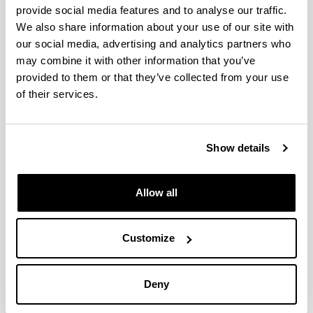
provide social media features and to analyse our traffic.
Vicegerente:
We also share information about your use of our site with
Secretaria de la Vicegerencia:
our social media, advertising and analytics partners who
may combine it with other information that you’ve
Teléfono:
provided to them or that they’ve collected from your use
e-mail:
of their services.
Servicio de Patrimonio
Jefe del Servicio:
Oskar Prado Urkijo
Show details
Teléfono: 94.601.2019
e-mail:
oskar.prado@ehu.eus
Allow all
Servicio de Contratación Administrativa
Customize
Jefa del Servicio:
Begoña Bilbao Zuazaga
Sección de Asesoría Jurídica de la
Deny
Contratación Administrativa
Jefa de la Sección: Idoia Hernández Pintor