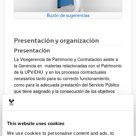
Buzón de sugerencias
Presentación y organización
Presentación
La Vicegerencia de Patrimonio y Contratación asiste a
la Gerencia en materias relacionadas con el Patrimonio
de la UPV/EHU y en los procesos contractuales
necesarios tanto para su correcto funcionamiento,
como para la adecuada prestación del Servicio Público
que tiene asignado y la consecución de los objetivos
establecidos en los Estatutos regulados por Decreto
17/2011, de 15 de febrero, bajo el estricto
cumplimiento de las disposiciones legales vigentes que
resulten de aplicación.
This website uses cookies
Organización
We use cookies to personalise content and ads, to
Vicegerencia de Patrimonio y Contratación