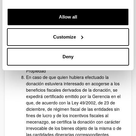
Rector o Rectora de la UPV/EHU.
Notificación: la Resolución adoptada se notifica a
todas las partes implicadas en el procedimiento.
Allow all
Formalización de la donación mediante acta de
entrega o, en su caso, escritura pública. En los
casos de donación dineraria se hará mediante
Customize
ingreso en la cuenta de la UPV/EHU que se
indique.
Inscripción en el Inventario de bienes y derechos
Deny
de la UPV/EHU y, en el caso de bienes
inmuebles, inscripción en el Registro de la
Propiedad
En caso de que quien hubiera efectuado la
donación estuviera interesado en acogerse a los
beneficios fiscales derivados de la donación, se
expedirá certificado emitido por la Gerencia en el
que, de acuerdo con la Ley 49/2002, de 23 de
diciembre, de régimen fiscal de las entidades sin
fines de lucro y de los incentivos fiscales al
mecenazgo, se certifica la donación con carácter
irrevocable de los bienes objeto de la misma o de
las cantidades dinerarias correspondientes.