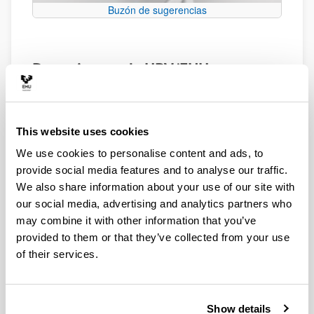
Buzón de sugerencias
Donaciones a la UPV/EHU
Procedimiento ordinario para la
aceptación de donaciones
Inicio: Presentación del documento que se facilita
This website uses cookies
por la UPV/EHU y que se señala en la parte
inferior de esta página, dirigido a la Vicegerencia
We use cookies to personalise content and ads, to
de Patrimonio y Contratación.
provide social media features and to analyse our traffic.
Informes: Recibido el documento se solicitan
We also share information about your use of our site with
informes al destinatario de la donación, (Centro,
our social media, advertising and analytics partners who
Departamento, Campus, etc.), a la Vicegerencia
may combine it with other information that you’ve
del Campus en el que se encuentre éste, informe
provided to them or that they’ve collected from your use
de valoración económica e informe del Servicio
of their services.
de Patrimonio.
Propuesta de aceptación de la donación por la
Gerencia de la UPV/EHU.
Resolución de aceptación de la donación del
Show details