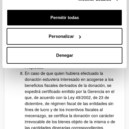
Rector o Rectora de la UPV/EHU.
Notificación: la Resolución adoptada se notifica a
todas las partes implicadas en el procedimiento.
Permitir todas
Formalización de la donación mediante acta de
entrega o, en su caso, escritura pública. En los
casos de donación dineraria se hará mediante
Personalizar
ingreso en la cuenta de la UPV/EHU que se
indique.
Inscripción en el Inventario de bienes y derechos
de la UPV/EHU y, en el caso de bienes
Denegar
inmuebles, inscripción en el Registro de la
Propiedad
En caso de que quien hubiera efectuado la
donación estuviera interesado en acogerse a los
beneficios fiscales derivados de la donación, se
expedirá certificado emitido por la Gerencia en el
que, de acuerdo con la Ley 49/2002, de 23 de
diciembre, de régimen fiscal de las entidades sin
fines de lucro y de los incentivos fiscales al
mecenazgo, se certifica la donación con carácter
irrevocable de los bienes objeto de la misma o de
las cantidades dinerarias correspondientes.