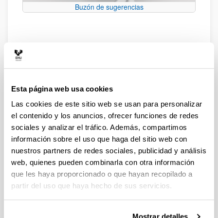
Buzón de sugerencias
Donaciones a la UPV/EHU
Procedimiento ordinario para la
aceptación de donaciones
Inicio: Presentación del documento que se facilita
Esta página web usa cookies
por la UPV/EHU y que se señala en la parte
Las cookies de este sitio web se usan para personalizar
inferior de esta página, dirigido a la Vicegerencia
el contenido y los anuncios, ofrecer funciones de redes
de Patrimonio y Contratación.
Informes: Recibido el documento se solicitan
sociales y analizar el tráfico. Además, compartimos
informes al destinatario de la donación, (Centro,
información sobre el uso que haga del sitio web con
Departamento, Campus, etc.), a la Vicegerencia
nuestros partners de redes sociales, publicidad y análisis
del Campus en el que se encuentre éste, informe
web, quienes pueden combinarla con otra información
de valoración económica e informe del Servicio
que les haya proporcionado o que hayan recopilado a
de Patrimonio.
partir del uso que haya hecho de sus servicios.
Propuesta de aceptación de la donación por la
Gerencia de la UPV/EHU.
Resolución de aceptación de la donación del
Mostrar detalles