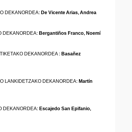
KO DEKANORDEA:
De Vicente Arias, Andrea
O DEKANORDEA:
Bergantiños Franco, Noemí
TIKETAKO DEKANORDEA :
Basañez
O LANKIDETZAKO DEKANORDEA:
Martín
KO DEKANORDEA:
Escajedo San Epifanio,