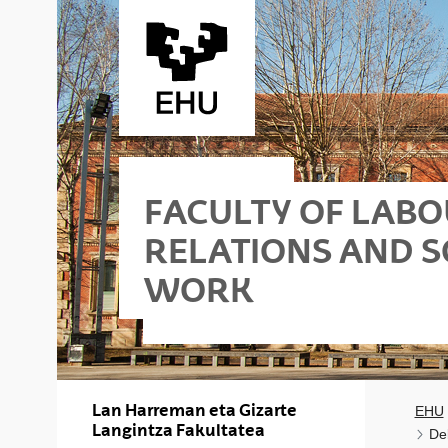
Skip to Main Content
FACULTY OF LAB
RELATIONS AND S
WORK
 Leioa
cial Work - Vitoria-Gasteiz
Lan Harreman eta Gizarte
EHU
Langintza Fakultatea
De