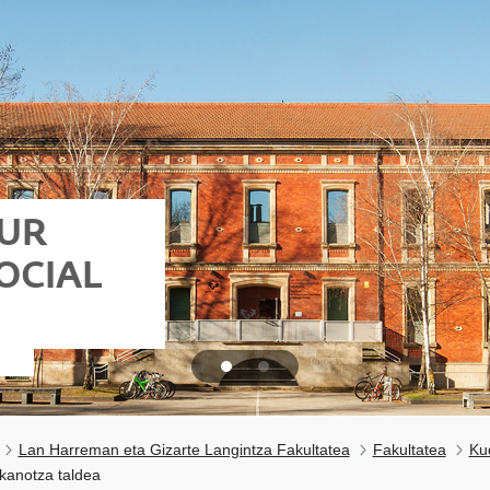
OUR
OCIAL
Lan Harreman eta Gizarte Langintza Fakultatea
Fakultatea
Ku
kanotza taldea