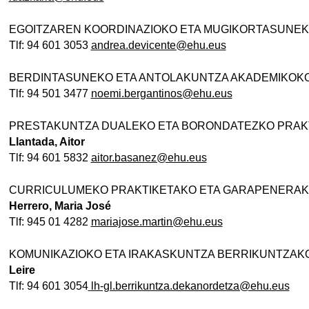
EGOITZAREN KOORDINAZIOKO ETA MUGIKORTASUNE
Tlf: 94 601 3053
andrea.devicente@ehu.eus
ubpages
BERDINTASUNEKO ETA ANTOLAKUNTZA AKADEMIKOK
Tlf: 94 501 3477
noemi.bergantinos@ehu.eus
ubpages
PRESTAKUNTZA DUALEKO ETA BORONDATEZKO PRAK
Llantada, Aitor
Tlf: 94 601 5832
aitor.basanez@ehu.eus
ubpages
CURRICULUMEKO PRAKTIKETAKO ETA GARAPENERAK
Herrero, Maria José
Tlf: 945 01 4282
mariajose.martin@ehu.eus
KOMUNIKAZIOKO ETA IRAKASKUNTZA BERRIKUNTZA
Leire
Tlf: 94 601 3054
lh-gl.berrikuntza.dekanordetza@ehu.eus