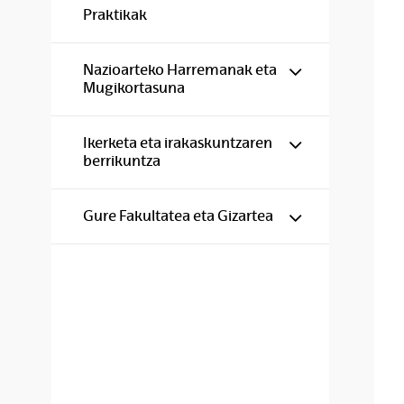
Praktikak
Show/hide s
Nazioarteko Harremanak eta
Mugikortasuna
Show/hide s
Ikerketa eta irakaskuntzaren
berrikuntza
Show/hide s
Gure Fakultatea eta Gizartea