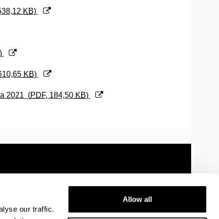
 538,12
KB
)
)
 610,65
KB
)
ea 2021
(
PDF
, 184,50
KB
)
Allow all
 information
Sitemap
Help
Contact
yse our traffic.