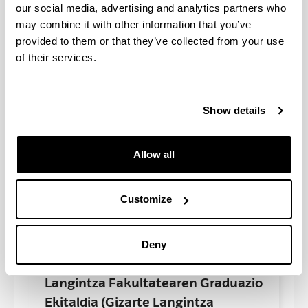
our social media, advertising and analytics partners who
October 05 ,
09:00 -
14:00
may combine it with other information that you’ve
provided to them or that they’ve collected from your use
"Lan mundua eta sindikalismoa
of their services.
ikertzen" jardunaldia. Lan
Harreman eta Gizarte Langintza
Show details
Fakultatea (Leioa)
October 02 ,
10:00 -
14:00
Allow all
Udako Ikastaroa: Servicios sociales,
ciudadanía y participación
Customize
September 07 - September 08
Deny
Lan Harreman eta Gizarte
Langintza Fakultatearen Graduazio
Ekitaldia (Gizarte Langintza