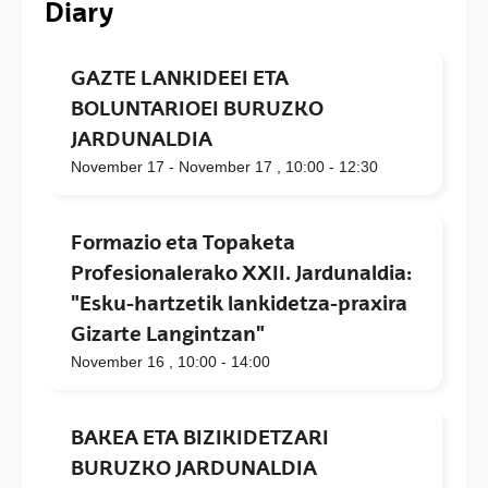
Diary
GAZTE LANKIDEEI ETA
BOLUNTARIOEI BURUZKO
JARDUNALDIA
November 17 - November 17 ,
10:00 - 12:30
Formazio eta Topaketa
Profesionalerako XXII. Jardunaldia:
"Esku-hartzetik lankidetza-praxira
Gizarte Langintzan"
November 16 ,
10:00 -
14:00
BAKEA ETA BIZIKIDETZARI
BURUZKO JARDUNALDIA