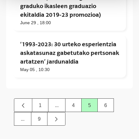
graduko ikasleen graduazio
ekitaldia 2019-23 promozioa)
June 29 ,
18:00
‘1993-2023: 30 urteko esperientzia
askatasunaz gabetutako pertsonak
artatzen’ jardunaldia
May 05 , 10:30
1
...
4
5
6
Page
Intermediate Pages Use TAB to navig
Page
Page
Page
...
9
Intermediate Pages Use TAB to navigate.
Page