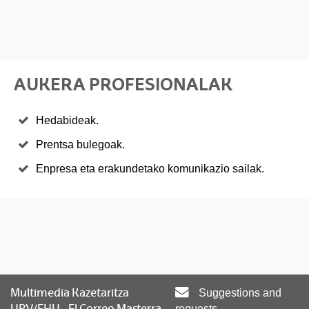
AUKERA PROFESIONALAK
Hedabideak.
Prentsa bulegoak.
Enpresa eta erakundetako komunikazio sailak.
Multimedia Kazetaritza
Suggestions and
UPV/EHU - El Correo Masterra
requests