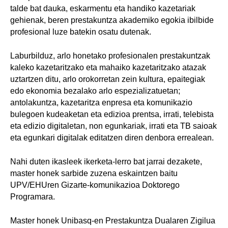
talde bat dauka, eskarmentu eta handiko kazetariak
gehienak, beren prestakuntza akademiko egokia ibilbide
profesional luze batekin osatu dutenak.
Laburbilduz, arlo honetako profesionalen prestakuntzak
kaleko kazetaritzako eta mahaiko kazetaritzako atazak
uztartzen ditu, arlo orokorretan zein kultura, epaitegiak
edo ekonomia bezalako arlo espezializatuetan;
antolakuntza, kazetaritza enpresa eta komunikazio
bulegoen kudeaketan eta edizioa prentsa, irrati, telebista
eta edizio digitaletan, non egunkariak, irrati eta TB saioak
eta egunkari digitalak editatzen diren denbora errealean.
Nahi duten ikasleek ikerketa-lerro bat jarrai dezakete,
master honek sarbide zuzena eskaintzen baitu
UPV/EHUren Gizarte-komunikazioa Doktorego
Programara.
Master honek Unibasq-en Prestakuntza Dualaren Zigilua