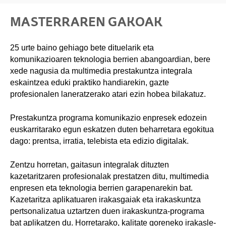
MASTERRAREN GAKOAK
25 urte baino gehiago bete dituelarik eta
komunikazioaren teknologia berrien abangoardian, bere
xede nagusia da multimedia prestakuntza integrala
eskaintzea eduki praktiko handiarekin, gazte
profesionalen laneratzerako atari ezin hobea bilakatuz.
Prestakuntza programa komunikazio enpresek edozein
euskarritarako egun eskatzen duten beharretara egokitua
dago: prentsa, irratia, telebista eta edizio digitalak.
Zentzu horretan, gaitasun integralak dituzten
kazetaritzaren profesionalak prestatzen ditu, multimedia
enpresen eta teknologia berrien garapenarekin bat.
Kazetaritza aplikatuaren irakasgaiak eta irakaskuntza
pertsonalizatua uztartzen duen irakaskuntza-programa
bat aplikatzen du. Horretarako, kalitate goreneko irakasle-