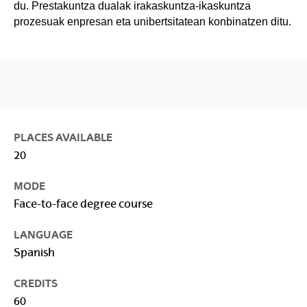
du. Prestakuntza dualak irakaskuntza-ikaskuntza
prozesuak enpresan eta unibertsitatean konbinatzen ditu.
PLACES AVAILABLE
20
MODE
Face-to-face degree course
LANGUAGE
Spanish
CREDITS
60