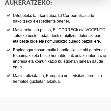
AUKERATZEKO:
Urtebeteko lan-kontratua, El Correon, ikasturte
bakoitzeko 4 espediente onenei.
Masterreko lan-poltsa, EL CORREOk eta VOCENTO
Taldeko beste hedabideek erabiltzen dutenak, bai
eta beste bide eta komunikazio bulego batzuk ere.
Enplegagarritasun-maila handia, ikasle ohi gehienak
Espainiako eta beste herrialde batzuetako informazio
enpresa eta komunikazio bulegoetan lanean daude
egun.
Master ofiziala da, Europako unibertsitate eremuko
herrialde guztietan aitortua.