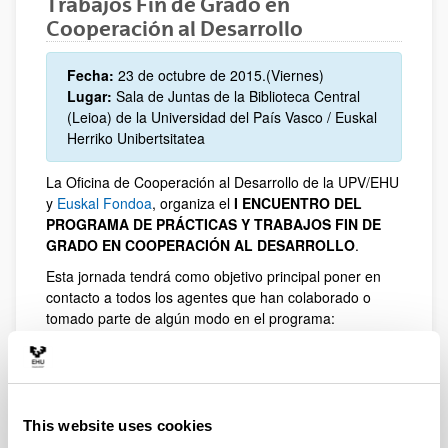
Trabajos Fin de Grado en
Cooperación al Desarrollo
Fecha:
23 de octubre de 2015.(Viernes)
Lugar:
Sala de Juntas de la Biblioteca Central
(Leioa) de la Universidad del País Vasco / Euskal
Herriko Unibertsitatea
La Oficina de Cooperación al Desarrollo de la UPV/EHU
y
Euskal Fondoa
, organiza el
I ENCUENTRO DEL
PROGRAMA DE PRÁCTICAS Y TRABAJOS FIN DE
GRADO EN COOPERACIÓN AL DESARROLLO
.
Esta jornada tendrá como objetivo principal poner en
contacto a todos los agentes que han colaborado o
tomado parte de algún modo en el programa:
profesorado, alumnado, administraciones públicas,
entidades sociales y de cooperación al desarrollo. De
este modo, pretendemos compartir las experiencias y
revisar el PROGRAMA DE PRÁCTICAS Y TRABAJOS
FIN DE GRADO en cooperación al desarrollo como
This website uses cookies
instrumento de una Educación Transformadora.