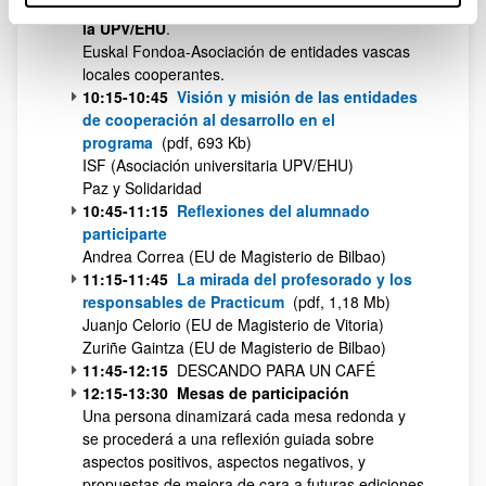
implicadas en la Cooperación al Desarrollo y
la UPV/EHU
.
Euskal Fondoa-Asociación de entidades vascas
locales cooperantes.
10:15-10:45
Visión y misión de las entidades
de cooperación al desarrollo en el
programa
(pdf, 693 Kb)
ISF (Asociación universitaria UPV/EHU)
Paz y Solidaridad
10:45-11:15
Reflexiones del alumnado
participarte
Andrea Correa (EU de Magisterio de Bilbao)
11:15-11:45
La mirada del profesorado y los
responsables de Practicum
(pdf, 1,18 Mb)
Juanjo Celorio (EU de Magisterio de Vitoria)
Zuriñe Gaintza (EU de Magisterio de Bilbao)
11:45-12:15
DESCANDO PARA UN CAFÉ
12:15-13:30 Mesas de participación
Una persona dinamizará cada mesa redonda y
se procederá a una reflexión guiada sobre
aspectos positivos, aspectos negativos, y
propuestas de mejora de cara a futuras ediciones