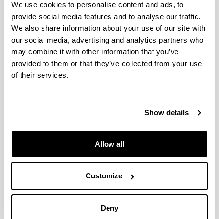
We use cookies to personalise content and ads, to
Esperamos que la Jornada de Trabajo aporte nuevos
provide social media features and to analyse our traffic.
elementos que sirvan para fortalecerlo.
We also share information about your use of our site with
Asimismo, queremos que este encuentro sirva como
our social media, advertising and analytics partners who
reconocimiento a todas las personas involucradas en el
may combine it with other information that you’ve
mismo y sin las cuales sin duda este programa no
provided to them or that they’ve collected from your use
podría materializarse.
of their services.
PROGRAMA
9:30 Presentación.
Show details
Directora de Responsabilidad Social de la
UPV/EHU Iratxe Amiano.
9:45-10:00
Balance del programa:
Resultados
Allow all
más destacables DEL PROGRAMA DE
PRÁCTICAS Y TRABAJOS FIN DE GRADO en
estos últimos años
(pdf, 4,49 Mb)
Customize
Oficina de Cooperación al Desarrollo de la
UPV/EHU.
10:00-10:15 El programa de prácticas y TFG
Deny
como punto de encuentro entre instituciones