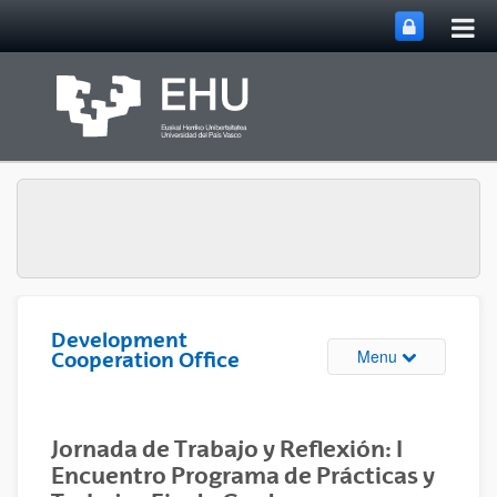
Tog
Skip to Main Content
mai
nav
Development
Toggle site n
Menu
Cooperation Office
Jornada de Trabajo y Reflexión: I
Encuentro Programa de Prácticas y