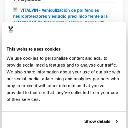
"
VITALVIN - Vehiculización de polifenoles
neuroprotectores y estudio preclínico frente a la
enfermedad de Alzheimer
"
Gobierno Vasco
2020
-
2021
"
Diseño de un plan global de integración de las
farmacias comunitarias en Osakidetza/Servicio
Vasco de Salud
"
UPV/EHU
2020
-
2022
This website uses cookies
"
Evaluación farmacocinética y optimización
We use cookies to personalise content and ads, to
terapéutica de ceftarolina y levetiracetam en
provide social media features and to analyse our traffic.
pacientes críticos con aclaramiento renal
We also share information about your use of our site with
aumentado
"
Gobierno Vasco
2019
-
2022
our social media, advertising and analytics partners who
"
Evaluación farmacocinética y optimización
may combine it with other information that you’ve
terapéutica de ceftarolina y levetiracetam en
provided to them or that they’ve collected from your use
pacientes críticos con aclaramiento renal
of their services.
aumentado
"
Gobierno Vasco
2019
-
2022
"
Terapia génica no viral para el tratamiento de
enfermedades de depósito lisosomal: aplicación en
Show details
la enfermedad de Fabry
"
Ministerio de Ciencia,