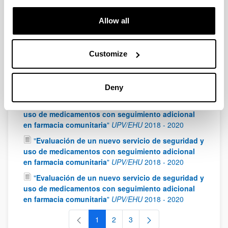
Innovación y Universidades
2019
-
2022
"
Terapia génica no viral para el tratamiento de
Allow all
enfermedades de depósito lisosomal: aplicación en
la enfermedad de Fabry
"
MINECO
2019
-
2022
Customize
"
Evaluación farmacocinética y optimización
terapéutica de Ceftarolina y Levetiracetam en
pacientes críticos con aclaramiento renal
aumentado
"
Gobierno Vasco
2019
-
2022
Deny
"
Evaluación de un Nuevo servicio de seguridad y
uso de medicamentos con seguimiento adicional
en farmacia comunitaria
"
UPV/EHU
2018
-
2020
"
Evaluación de un nuevo servicio de seguridad y
uso de medicamentos con seguimiento adicional
en farmacia comunitaria
"
UPV/EHU
2018
-
2020
"
Evaluación de un nuevo servicio de seguridad y
uso de medicamentos con seguimiento adicional
en farmacia comunitaria
"
UPV/EHU
2018
-
2020
1
2
3
Page
Page
Page