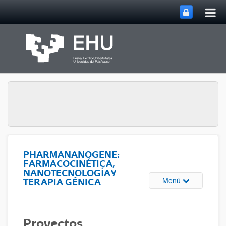
Abri
Saltar al contenido principal
me
prin
PHARMANANOGENE:
FARMACOCINÉTICA,
NANOTECNOLOGÍA Y
Abrir/cerrar m
Menú
TERAPIA GÉNICA
Proyectos