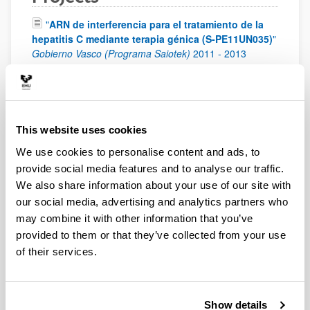
"
ARN de interferencia para el tratamiento de la
hepatitis C mediante terapia génica (S-PE11UN035)
"
Gobierno Vasco (Programa Saiotek)
2011
-
2013
"
Desarrollo de un vector no viral para terapia
génica ocular: aplicación en el tratamiento de la
retinosquisis juvenil ligada al cromosoma X
(SAF2010-19862, subprograma SP2)
"
Ministerio de
This website uses cookies
Economía y Competitividad
2011
-
2013
We use cookies to personalise content and ads, to
"
Mejora de la biodisponibilidad del saquinavir
administrado por vía oral mediante el empleo de
provide social media features and to analyse our traffic.
nanopartículas lìpídicas para aumentar su eficacia
We also share information about your use of our site with
en el tratamiento del VIH (NANOBIOVIR)
"
Proyecto
our social media, advertising and analytics partners who
bajo contrato
2011
-
2012
may combine it with other information that you’ve
"
Grupo de investigación del sistema
provided to them or that they’ve collected from your use
universitario vasco (IT341-10)
"
Gobierno Vasco
2010
of their services.
-
2015
"
Aplicación de la nanotecnología al diseño de
formulaciones para modular los procesos de
Show details