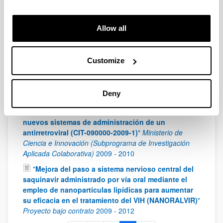
disposición de fármacos antirretrovirales (UE09/05)
"
Departamento de Educación, Universidades e
Investigación (Gobierno Vasco)
2010
-
2011
Allow all
"
Determinación de la dosis máxima tolerada en
ratón de dos nuevos compuestos tras la
administración endovenosa
"
Proyecto bajo contrato
Customize
2010
-
2010
"
Estudio cinético de un nuevo compuesto en
Deny
rata
"
Proyecto bajo contrato
2010
-
2010
"
Desarrollo de nanopartículas lipídicas como
nuevos sistemas de administración de un
antirretroviral (CIT-090000-2009-1)
"
Ministerio de
Ciencia e Innovación (Subprograma de Investigación
Aplicada Colaborativa)
2009
-
2010
"
Mejora del paso a sistema nervioso central del
saquinavir administrado por vía oral mediante el
empleo de nanopartículas lipídicas para aumentar
su eficacia en el tratamiento del VIH (NANORALVIR)
"
Proyecto bajo contrato
2009
-
2012