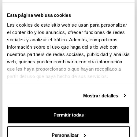
European Language Resources Distribution Agency
.
2003
- 2003
Esta página web usa cookies
"Desarrollo de sistemas de reconocimiento y
síntesis de voz en euskera"
Applied Technologies on
Las cookies de este sitio web se usan para personalizar
Language an Speech S.L.
.
2002
- 2002
el contenido y los anuncios, ofrecer funciones de redes
"Cancelación adaptativa de ecos acústicos
sociales y analizar el tráfico. Además, compartimos
(ECOKILL)"
Dominion Technologies SLU
.
2009
- 2009
información sobre el uso que haga del sitio web con
"Colaboración en desarrollo corporativo de
nuestros partners de redes sociales, publicidad y análisis
síntesis bilingüe euskera-castellano sobre Verbio
web, quienes pueden combinarla con otra información
TTS"
Verbio Technologies S.L.
.
2008
- 2009
que les haya proporcionado o que hayan recopilado a
"Investigación en Sistema de Confort Inteligente
partir del uso que haya hecho de sus servicios.
para Interior de Vehículo. Fase 1 Viabilidad"
Maier /
P4Q
.
2007
- 2008
Mostrar detalles
"Integración de un conversor de texto en habla
bilingüe castellano/euskara en una máquina
embebida Linux para leer datos enviados por el
Permitir todas
sistema TETRA y convertirlos en voz"
Dominion
Tecnologías SLU
.
2006
- 2006
"WIRMA: Demostrador en redes Wireless para la
Personalizar