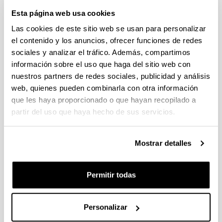
Esta página web usa cookies
Las cookies de este sitio web se usan para personalizar
el contenido y los anuncios, ofrecer funciones de redes
sociales y analizar el tráfico. Además, compartimos
información sobre el uso que haga del sitio web con
nuestros partners de redes sociales, publicidad y análisis
web, quienes pueden combinarla con otra información
AhoLab Signal Processing Laboratory es un grupo de
que les haya proporcionado o que hayan recopilado a
investigación multidisciplinar formado por profesores e
partir del uso que haya hecho de sus servicios.
investigadores del departamento de Ingeniería de
Comunicaciones de la UPV/EHU, junto a varios
estudiantes de grado y posgrado. El grupo tiene amplia
Mostrar detalles
experiencia en todos los campos relacionados con las
tecnologías de la lengua y ha participado en proyectos
de reconocimiento de voz, conversión de texto a voz e
Permitir todas
identificación de locutor.
AhoTTS
, el primer sistema de
conversión de texto a voz disponible comercialmente
para euskara, fue desarrollado por AhoLab, que
Personalizar
también ha desarrollado muchos de los recursos orales