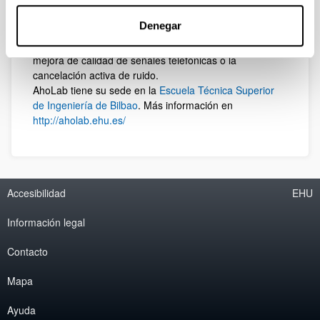
y herramientas disponibles públicamente para euskara.
Como resultado el grupo es referente en tecnologías
Denegar
del habla para euskara. AhoLab ha trabajado también
en otras áreas del procesado de señal, tales como la
mejora de calidad de señales telefónicas o la
cancelación activa de ruido.
AhoLab tiene su sede en la
Escuela Técnica Superior
de Ingeniería de Bilbao
. Más información en
http://aholab.ehu.es/
Accesibilidad
EHU
Información legal
Contacto
Mapa
Ayuda