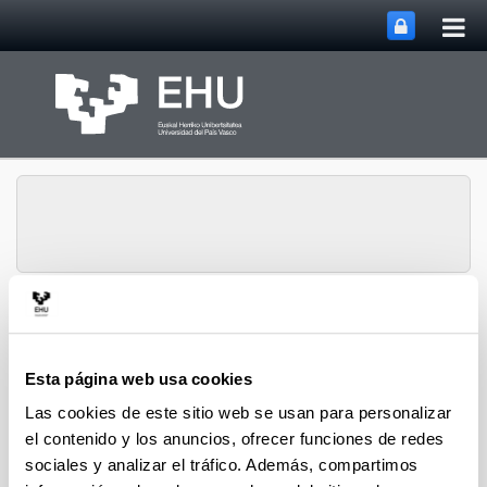
Abri
Saltar al contenido principal
me
prin
Departamento de
Abrir/cerrar m
Menú
Análisis Económico
Esta página web usa cookies
Las cookies de este sitio web se usan para personalizar
el contenido y los anuncios, ofrecer funciones de redes
sociales y analizar el tráfico. Además, compartimos