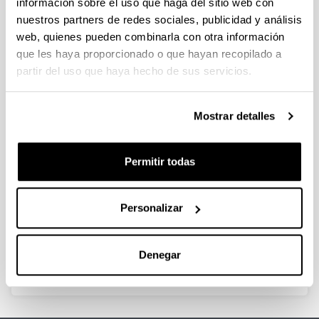
Privatization and environmental
información sobre el uso que haga del sitio web con
policy in a mixed oligopoly
nuestros partners de redes sociales, publicidad y análisis
web, quienes pueden combinarla con otra información
Autoría:
que les haya proporcionado o que hayan recopilado a
Dong, Q.; Bárcena Ruiz, J.C.; Garzón, M.B.
partir del uso que haya hecho de sus servicios.
Año:
2019
Revista:
Mostrar detalles
Estudios de Economía
Volumen:
Permitir todas
43(2)
Página de inicio - Página de fin:
173 - 190
Personalizar
Más información
https://ssrn.com/abstract=3495979
Denegar