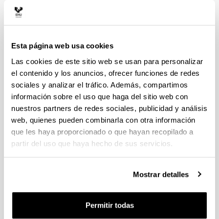
Esta página web usa cookies
Doctorado en Finanzas y Economía
Cuantitativas / PhD in Quantitative
Las cookies de este sitio web se usan para personalizar
Finance and Economics
el contenido y los anuncios, ofrecer funciones de redes
Dirección
sociales y analizar el tráfico. Además, compartimos
Jesús Vázquez
información sobre el uso que haga del sitio web con
Correo electrónico:
jesus.vazquez@ehu.eus
nuestros partners de redes sociales, publicidad y análisis
Secretaría administrativa
web, quienes pueden combinarla con otra información
Begoña Elorduy
que les haya proporcionado o que hayan recopilado a
Correo electrónico:
mariabegona.elorduy@ehu.eus
partir del uso que haya hecho de sus servicios.
Mostrar detalles
Permitir todas