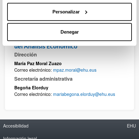
Personalizar
Denegar
Doctorado en Economía: Instrumentos
del Análisis Económico
Dirección
María Paz Moral Zuazo
Correo electrónico:
mpaz.moral@ehu.eus
Secretaría administrativa
Begoña Elorduy
Correo electrónico:
mariabegona.elorduy@ehu.eus
Accesibilidad
EHU
Información legal