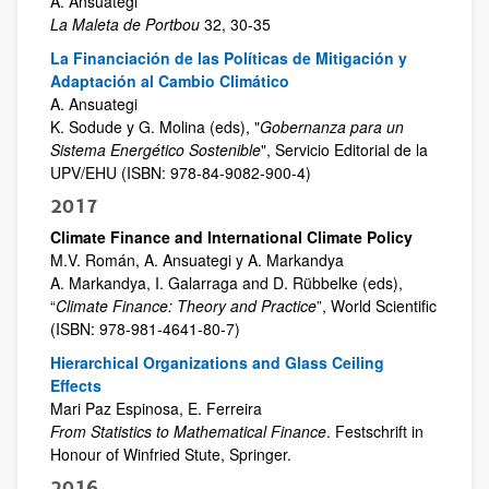
A. Ansuategi
La Maleta de Portbou
32, 30-35
La Financiación de las Políticas de Mitigación y
Adaptación al Cambio Climático
A. Ansuategi
K. Sodude y G. Molina (eds), "
Gobernanza para un
Sistema Energético Sostenible
", Servicio Editorial de la
UPV/EHU (ISBN: 978-84-9082-900-4)
2017
Climate Finance and International Climate Policy
M.V. Román, A. Ansuategi y A. Markandya
A. Markandya, I. Galarraga and D. Rübbelke (eds),
“
Climate Finance: Theory and Practice
”, World Scientific
(ISBN: 978-981-4641-80-7)
Hierarchical Organizations and Glass Ceiling
Effects
Mari Paz Espinosa, E. Ferreira
From Statistics to Mathematical Finance
. Festschrift in
Honour of Winfried Stute, Springer.
2016