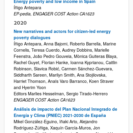
Energy poverty and low income in Spain
Íñigo Antepara
EP-pedia, ENGAGER COST Action CA1623
2020
New narratives and actors for citizen-led energy
poverty dialogues
Íñigo Antepara, Anna Bajomi, Roberto Barrella, Marine
Cornelis, Teresa Cuerdo, Audrey Dobbins, Marielle
Feenstra, João Pedro Gouveia, Mònica Guiteras Blaya,
Rachel Guyet, Florian Hanke, Ioanna Kyprianou, Caitlin
Robinson, Slavica Robić, Carmen Sánchez-Guevara,
Siddharth Sareen, Marilyn Smith, Ana Stojilovska,
Harriet Thomson, Anaïs Varo Barranco, Koen Straver
and Hyerim Yoon
Editors Marlies Hesselman, Sergio Tirado-Herrero
ENGAGER COST Action CA1623
Análisis de impacto del Plan Nacional Integrado de
Energía y Clima (PNIEC) 2021-2030 de España
Mikel González-Eguino, Iñaki Arto, Alejandro
Rodríguez-Zúñiga, Xaquín García-Muros, Jon