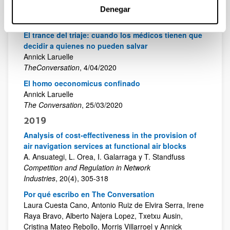
Annick Laruelle
Denegar
The Conversation
, 3/05/2020
El trance del triaje: cuando los médicos tienen que
decidir a quienes no pueden salvar
Annick Laruelle
TheConversation
, 4/04/2020
El homo oeconomicus confinado
Annick Laruelle
The Conversation
, 25/03/2020
2019
Analysis of cost-effectiveness in the provision of
air navigation services at functional air blocks
A. Ansuategi, L. Orea, I. Galarraga y T. Standfuss
Competition and Regulation in Network
Industries
, 20(4), 305-318
Por qué escribo en The Conversation
Laura Cuesta Cano, Antonio Ruiz de Elvira Serra, Irene
Raya Bravo, Alberto Najera Lopez, Txetxu Ausin,
Cristina Mateo Rebollo, Morris Villarroel y Annick