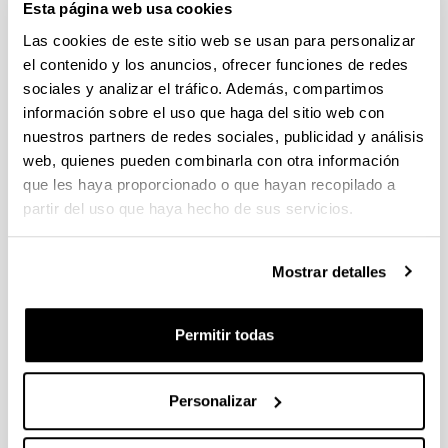
Esta página web usa cookies
Mapping Ignorance
, 24/06/2020
Las cookies de este sitio web se usan para personalizar
El reparto de poder entre los estados en el colegio
el contenido y los anuncios, ofrecer funciones de redes
electoral de EE UU
Annick Laruelle
sociales y analizar el tráfico. Además, compartimos
The Conversation
, 7/11/2020
información sobre el uso que haga del sitio web con
nuestros partners de redes sociales, publicidad y análisis
Uso de la mascarilla frente a la COVID-19: ¿dilema
del prisionero o juego de coordinación?
web, quienes pueden combinarla con otra información
Annick Laruelle
que les haya proporcionado o que hayan recopilado a
The Conversation
, 20/10/2020
partir del uso que haya hecho de sus servicios.
Derecho a voto en la UE: Todos iguales pero
algunos más iguales que otros
Mostrar detalles
Annick Laruelle
The Conversation
, 7/07/2020
¿Por qué no actuamos igual ante la COVID-19 y el
Permitir todas
cambio climático?
Annick Laruelle y Noemi Navarro
The Conversation
, 31/05/2020
Personalizar
¿Podría la COVID-19 cambiar nuestras preferencias
electorales?