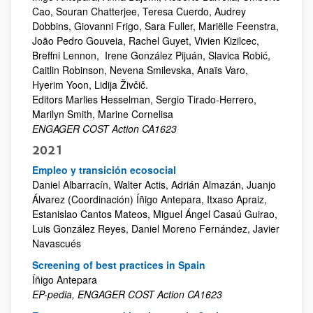
Cao, Souran Chatterjee, Teresa Cuerdo, Audrey
Dobbins, Giovanni Frigo, Sara Fuller, Mariëlle Feenstra,
João Pedro Gouveia, Rachel Guyet, Vivien Kizilcec,
Breffni Lennon, Irene González Pijuán, Slavica Robić,
Caitlin Robinson, Nevena Smilevska, Anaïs Varo,
Hyerim Yoon, Lidija Živčič.
Editors Marlies Hesselman, Sergio Tirado-Herrero,
Marilyn Smith, Marine Cornelisa
ENGAGER COST Action CA1623
2021
Empleo y transición ecosocial
Daniel Albarracín, Walter Actis, Adrián Almazán, Juanjo
Álvarez (Coordinación) Íñigo Antepara, Itxaso Apraiz,
Estanislao Cantos Mateos, Miguel Ángel Casaú Guirao,
Luis González Reyes, Daniel Moreno Fernández, Javier
Navascués
Screening of best practices in Spain
Íñigo Antepara
EP-pedia, ENGAGER COST Action CA1623