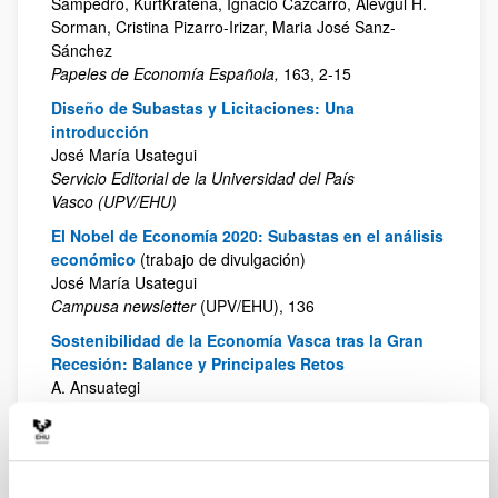
Sampedro, KurtKratena, Ignacio Cazcarro, Alevgul H.
Sorman, Cristina Pizarro-Irizar, Maria José Sanz-
Sánchez
Papeles de Economía Española,
163, 2-15
Diseño de Subastas y Licitaciones: Una
introducción
José María Usategui
Servicio Editorial de la Universidad del País
Vasco (UPV/EHU)
El Nobel de Economía 2020: Subastas en el análisis
económico
(trabajo de divulgación)
José María Usategui
Campusa newsletter
(UPV/EHU), 136
Sostenibilidad de la Economía Vasca tras la Gran
Recesión: Balance y Principales Retos
A. Ansuategi
Ekonomiaz
, XXXV Aniversario: La Huella de la Gran
Recesión en Euskadi: Impactos y Retos de País
Participatory budgeting, some issues
Annick Laruelle