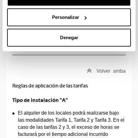
en espacios exteriores y plazas
día
Personalizar
Hasta 5 personas repartidoras
324
De 6 a 10 personas repartidoras
466
Denegar
Más de 10 personas repartidoras
619
Volver
arriba
Reglas de aplicación de las tarifas
Tipo de instalación "A"
El alquiler de los locales podrá realizarse bajo
las modalidades Tarifa 1, Tarifa 2 y Tarifa 3. En el
caso de las tarifas 2 y 3, el exceso de horas se
facturará por el tiempo adicional incurrido