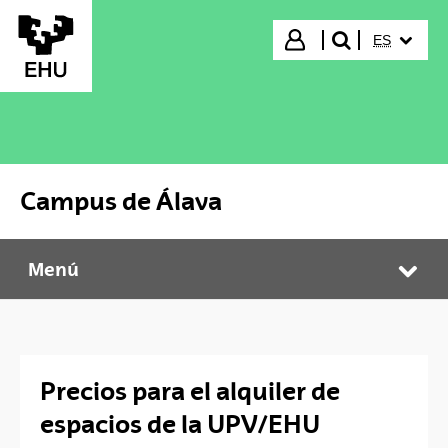
Saltar al contenido principal
IDIOMA S
Iniciar sesión
ES
buscar"
Campus de Álava
Menú
Campus de Álava
Abr
Precios para el alquiler de
espacios de la UPV/EHU