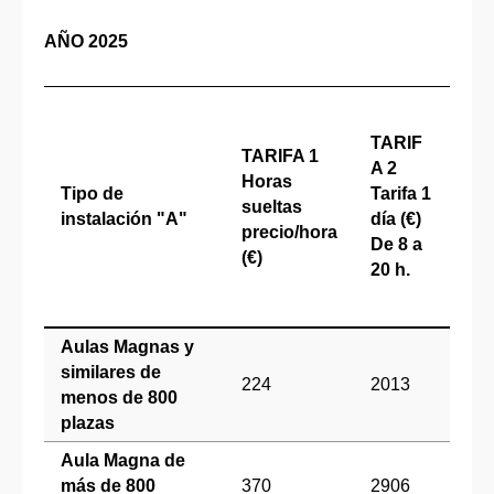
AÑO 2025
TA
A 3
TARIF
TARIFA 1
Tar
A 2
Horas
me
Tipo de
Tarifa 1
sueltas
día
instalación "A"
día (€)
precio/hora
De 
De 8 a
(€)
14 
20 h.
de 
20 
Aulas Magnas y
similares de
224
2013
10
menos de 800
plazas
Aula Magna de
más de 800
370
2906
14