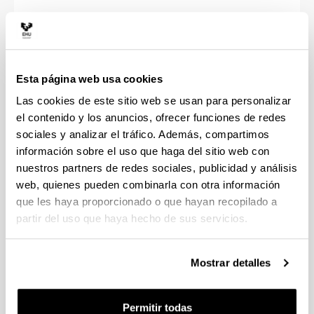
Espacio exteriores y plazas
1 día
Esta página web usa cookies
Hasta 10 metros cuadrados
244
Las cookies de este sitio web se usan para personalizar
el contenido y los anuncios, ofrecer funciones de redes
Hasta 25 metros cuadrados
488
sociales y analizar el tráfico. Además, compartimos
información sobre el uso que haga del sitio web con
Hasta 50 metros cuadrados
853
nuestros partners de redes sociales, publicidad y análisis
web, quienes pueden combinarla con otra información
Hasta 100 metros cuadrados
1464
que les haya proporcionado o que hayan recopilado a
partir del uso que haya hecho de sus servicios.
Más de 100 metros cuadrados
1952
Mostrar detalles
Permitir todas
Reparto de publicidad y propaganda
1