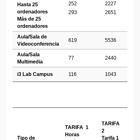
252
2227
11
Hasta 25
ordenadores
293
2651
13
Más de 25
ordenadores
Aula/Sala de
619
5536
27
Videoconferencia
Aula/Sala
77
2440
12
Multimedia
i3 Lab Campus
116
1043
52
TAR
A 3
TARIFA
TARIFA 1
Tari
2
Horas
med
Tipo de
Tarifa 1