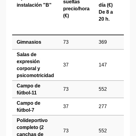
sueltas
día 
instalación "B"
día (€)
precio/hora
De 
De 8 a
(€)
14h.
20 h.
de 1
20 h
Gimnasios
73
369
184
Salas de
expresión
37
147
94
corporal y
psicomotricidad
Campo de
73
552
277
fútbol-11
Campo de
37
277
139
fútbol-7
Polideportivo
completo (2
73
552
277
canchas de