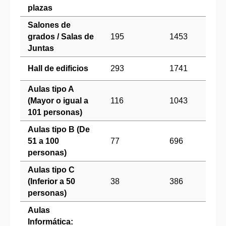
plazas
Salones de
grados / Salas de
195
1453
72
Juntas
Hall de edificios
293
1741
87
Aulas tipo A
(Mayor o igual a
116
1043
52
101 personas)
Aulas tipo B (De
51 a 100
77
696
34
personas)
Aulas tipo C
(Inferior a 50
38
386
19
personas)
Aulas
Informática: