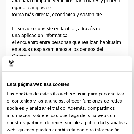
aria para compartir vehículos particulares y poder ll
egar al campus de
forma más directa, económica y sostenible.
El servicio consiste en facilitar, a través de
una aplicación informática,
el encuentro entre personas que realizan habitualm
ente sus desplazamientos a los centros del
Campus
de Álava en su vehículo privado y que están interes
adas en compartirlo, optimizando trayectos y reduci
endo el impacto ambiental.
Esta página web usa cookies
Las cookies de este sitio web se usan para personalizar
el contenido y los anuncios, ofrecer funciones de redes
OBJETIVOS:
sociales y analizar el tráfico. Además, compartimos
información sobre el uso que haga del sitio web con
- Ahorras dinero en tus desplazamientos diarios.
nuestros partners de redes sociales, publicidad y análisis
- Ahorras tiempo y viajas de forma directa a
web, quienes pueden combinarla con otra información
la universidad,