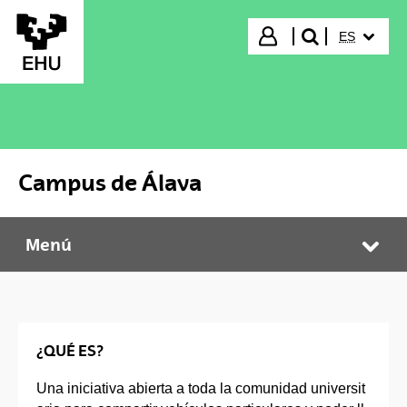
Saltar al contenido principal
IDIOMA S
Iniciar sesión
ES
buscar"
Campus de Álava
Menú
Campus de Álava
Abr
¿QUÉ ES?
Una iniciativa abierta a toda la comunidad universit