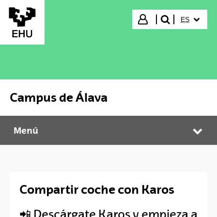
Saltar al contenido principal
IDIOMA S
Iniciar sesión
ES
buscar"
Campus de Álava
Menú
Campus de Álava
Abr
Compartir coche con Karos
📲 Descárgate Karos y empieza a