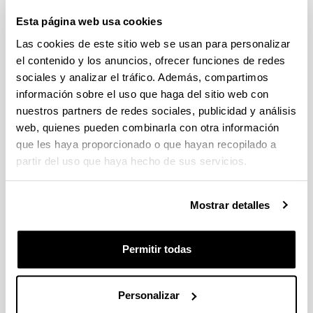
Sugerencias y solicitudes
Esta página web usa cookies
Las cookies de este sitio web se usan para personalizar
Escriba aquí su sugerencia o solicitud.
el contenido y los anuncios, ofrecer funciones de redes
sociales y analizar el tráfico. Además, compartimos
Indica campos obligatorios
información sobre el uso que haga del sitio web con
nuestros partners de redes sociales, publicidad y análisis
web, quienes pueden combinarla con otra información
que les haya proporcionado o que hayan recopilado a
partir del uso que haya hecho de sus servicios.
Mostrar detalles
Permitir todas
Personalizar