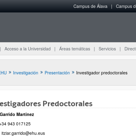
Campus de Álava
Campus de
Acceso a la Universidad
Áreas temáticas
Servicios
Direct
EHU
Investigación
Presentación
Investigador predoctorales
estigadores Predoctorales
ar subpáginas
r Garrido Martinez
: +34 943 017125
: itziar.garrido@ehu.eus