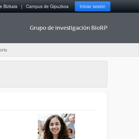
 Bizkaia
Campus de Gipuzkoa
Iniciar sesión
Grupo de investigación BioRP
orio