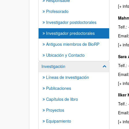
Responsable
[+ in
Profesorado
Mahm
Investigador postdoctorales
Telf.
Investigador predoctorales
Email
Antiguos miembros de BioRP
[+ in
Ubicación y Contacto
Sara
Telf.
Investigación
Mostrar/ocult
Email
Líneas de investigación
[+ i
Publicaciones
Ilker
Capítulos de libro
Telf.
Proyectos
Email
Equipamiento
[+ in