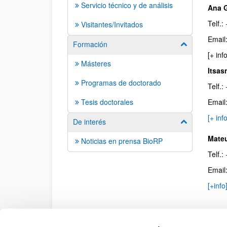
Servicio técnico y de análisis
Ana G
Telf.
Visitantes/Invitados
Email
Formación
Mostrar/ocult
[+ i
Másteres
Itsas
Programas de doctorado
Telf.
Tesis doctorales
Email
[+ info
De interés
Mostrar/ocult
Mateu
Noticias en prensa BioRP
Telf.
Email
[+inf
Mahs