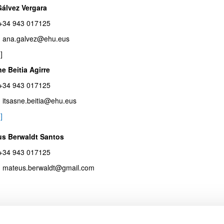
álvez Vergara
: +34 943 017125
: ana.galvez@ehu.eus
ar subpáginas
nfo]
ne Beitia Agirre
: +34 943 017125
: itsasne.beitia@ehu.eus
]
ar subpáginas
s Berwaldt Santos
: +34 943 017125
: mateus.berwaldt@gmail.com
o]
a Mousavi Langari