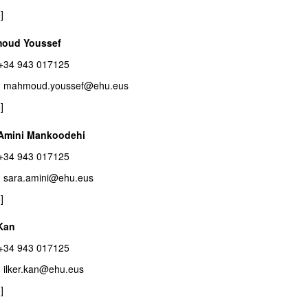
fo]
oud Youssef
: +34 943 017125
: mahmoud.youssef@ehu.eus
fo]
 Amini Mankoodehi
: +34 943 017125
ar subpáginas
: sara.amini@ehu.eus
nfo]
 Kan
: +34 943 017125
: ilker.kan@ehu.eus
fo]