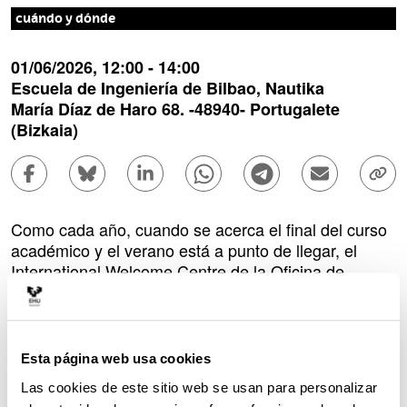
cuándo y dónde
01/06/2026, 12:00
- 14:00
l
Escuela de Ingeniería de Bilbao, Nautika
u
María Díaz de Haro 68
. -
48940
-
Portugalete
g
a
(Bizkaia)
r
Compartir en Facebook - (Abre una nueva ventana)
Compartir en Bluesky - (Abre una nueva ve
Compartir en Linkedin - (Abre una 
Compartir en Whatsapp - (A
Compartir en Telegr
Enviar por c
Copi
Descripción
Como cada año, cuando se acerca el final del curso
académico y el verano está a punto de llegar, el
International Welcome Centre de la Oficina de
Relaciones Internacionales de la EHU
(IWC)
organiza un acto de despedida (Farewell Day) para
el estudiantado de grado y máster de intercambio.
Tendrá lugar el 1 de junio, en la Escuela de
Esta página web usa cookies
Ingeniería de Bilbao, en el edificio Náutica de
Las cookies de este sitio web se usan para personalizar
Portugalete.