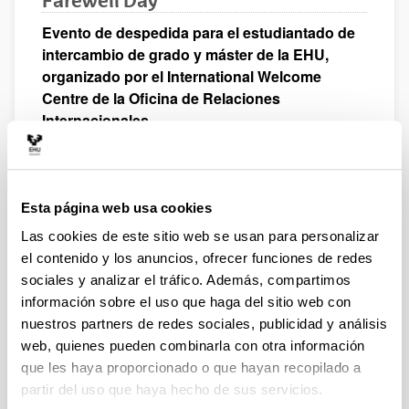
Farewell Day
Evento de despedida para el estudiantado de
intercambio de grado y máster de la EHU,
organizado por el International Welcome
Centre de la Oficina de Relaciones
Internacionales.
En 2026, el Farewell Day tendrá lugar el 1 de
junio, en la Escuela de Ingeniería de Bilbao,
en el edificio Náutica en Portugalete (Campus
Esta página web usa cookies
de Bizkaia).
Las cookies de este sitio web se usan para personalizar
el contenido y los anuncios, ofrecer funciones de redes
Cada año, cuando se acerca el final del curso
sociales y analizar el tráfico. Además, compartimos
académico y el verano está a punto de llegar, el IWC de
la EHU organiza un acto de despedida para el
información sobre el uso que haga del sitio web con
estudiantado de grado y máster de intercambio.
nuestros partners de redes sociales, publicidad y análisis
web, quienes pueden combinarla con otra información
Comienzo del evento:
que les haya proporcionado o que hayan recopilado a
11:45
partir del uso que haya hecho de sus servicios.
Programa: