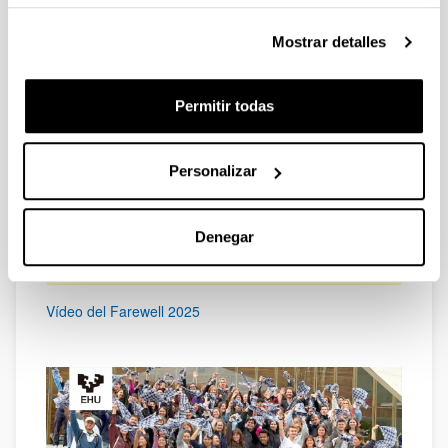
Saludo oficial de las autoridades de la EHU
Mostrar detalles
Entrega de premios del Concurso Vídeo
Bitácora
Actuación cultural + luncha
Permitir todas
Más adelante publicaremos aquí los detalles de los
autobuses que ofreceremos para llegar desde los
campus de Álava y Gipuzkoa.
Personalizar
¡Os esperamos!
Denegar
Para participar en el evento y reservar plaza
de autobús
será necesario inscribirse.
Vídeo del Farewell 2025