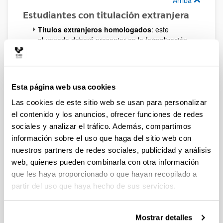
Arriba
Estudiantes con titulación extranjera
Títulos extranjeros homologados
: este
alumnado deberá presentar en la formalización
de la matrícula, una fotocopia compulsada del
documento acreditativo de la homologación del
Título.
Títulos extranjeros no homologados
: para
Esta página web usa cookies
acceder a las enseñanzas propias de la
Universidad del País Vasco/Euskal Herriko
Las cookies de este sitio web se usan para personalizar
Unibertsitatea deberán adjuntar, en el trámite de
el contenido y los anuncios, ofrecer funciones de redes
preinscripción, la fotocopia del certificado de
sociales y analizar el tráfico. Además, compartimos
calificaciones de la Universidad de origen y
información sobre el uso que haga del sitio web con
fotocopia del título.
nuestros partners de redes sociales, publicidad y análisis
Arriba
web, quienes pueden combinarla con otra información
Profesionales sin titulación
que les haya proporcionado o que hayan recopilado a
universitaria
partir del uso que haya hecho de sus servicios.
Para solicitar el acceso deberán adjuntar, en el trámite
de preinscripción:
Mostrar detalles