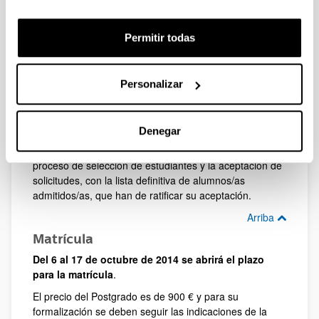
Título de acceso a la Universidad o
documentación que acredite el acceso a la
Universidad.
Permitir todas
Curriculum Vitae debidamente documentado
(documento justificativo de vida laboral expedido
por la Seguridad Social)
Personalizar
Una vez realizada la preinscripción, nos pondremos en
contacto con todos y todas las aspirantes para
confirmarles si la preinscripción realizada está correcta.
Denegar
La primera semana de octubre se llevará a cabo el
proceso de selección de estudiantes y la aceptación de
solicitudes, con la lista definitiva de alumnos/as
admitidos/as, que han de ratificar su aceptación.
Arriba
Matrícula
Del 6 al 17 de octubre de 2014 se abrirá el plazo
para la matrícula
.
El precio del Postgrado es de 900 € y para su
formalización se deben seguir las indicaciones de la