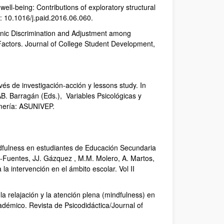
ell-being: Contributions of exploratory structural
i: 10.1016/j.paid.2016.06.060.
/Ethnic Discrimination and Adjustment among
Factors. Journal of College Student Development,
és de investigación-acción y lessons study. In
. Barragán (Eds.), Variables Psicológicas y
Almería: ASUNIVEP.
ndfulness en estudiantes de Educación Secundaria
ez-Fuentes, JJ. Gázquez , M.M. Molero, A. Martos,
a intervención en el ámbito escolar. Vol II
la relajación y la atención plena (mindfulness) en
cadémico. Revista de Psicodidáctica/Journal of