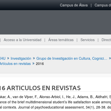
Campus de Álava
Campus de
Acceso a la Universidad
Áreas temáticas
Servicios
Direct
EHU
Investigación
Grupo de Investigación en Cultura, Cognición y Emoción
Artículos en revistas
2016
16 ARTICULOS EN REVISTAS
ar, A., van de Vijver, F., Alonso-Arbiol, I., He, J., Adams, B., Aldhafri,
ance of the brief multidimensional student’s life satisfaction scale am
ar subpáginas
ral contexts. Journal of psychoeducational assessment, 34(1), 28-38