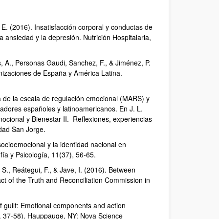
E. (2016). Insatisfacción corporal y conductas de
 ansiedad y la depresión. Nutrición Hospitalaria,
s, A., Personas Gaudi, Sanchez, F., & Jiménez, P.
anizaciones de España y América Latina.
ra de la escala de regulación emocional (MARS) y
ajadores españoles y latinoamericanos. En J. L.
mocional y Bienestar II. Reflexiones, experiencias
idad San Jorge.
ocioemocional y la identidad nacional en
ofía y Psicología, 11(37), 56-65.
 S., Reátegui, F., & Jave, I. (2016). Between
act of the Truth and Reconciliation Commission in
of guilt: Emotional components and action
p. 37-58). Hauppauge, NY: Nova Science