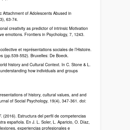
ic Attachment of Adolescents Abused in
(3), 63-74.
al creativity as predictor of intrinsic Motivation
ve emotions. Frontiers in Psychology, 7, 1243.
llective et représentations sociales de l’Histoire.
les (pp.539-552). Bruxelles: De Boeck.
rld history and Cultural Context. In C. Stone & L.
o understanding how individuals and groups
esentations of history, cultural values, and and
Journal of Social Psychology, 19(4), 347-361. doi:
F. (2016). Estructura del perfil de competencias
ra española. En J. L. Soler, L. Aparicio, O. Díaz,
flexiones, experiencias profesionales e