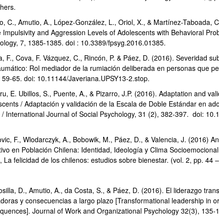
shers.
o, C., Amutio, A., López-González, L., Oriol, X., & Martínez-Taboada, C
e Impulsivity and Aggression Levels of Adolescents with Behavioral Pro
ology, 7, 1385-1385. doi : 10.3389/fpsyg.2016.01385.
, F., Cova, F. Vázquez, C., Rincón, P. & Páez, D. (2016). Severidad su
aumático: Rol mediador de la rumiación deliberada en personas que pe
, 59-65. doi: 10.11144/Javeriana.UPSY13-2.stop.
u, E. Ubillos, S., Puente, A., & Pizarro, J.P. (2016). Adaptation and v
scents / Adaptación y validación de la Escala de Doble Estándar en ad
l / International Journal of Social Psychology, 31 (2), 382-397. doi:
ovic, F., Wlodarczyk, A., Bobowik, M., Páez, D., & Valencia, J. (2016) 
tivo en Población Chilena: Identidad, Ideología y Clima Socioemocional.
, La felicidad de los chilenos: estudios sobre bienestar. (vol. 2, pp. 44
illa, D., Amutio, A., da Costa, S., & Páez, D. (2016). El liderazgo tra
doras y consecuencias a largo plazo [Transformational leadership in or
quences]. Journal of Work and Organizational Psychology 32(3), 135-1