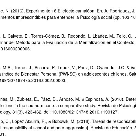
e, N. (2016). Experimento 18 El efecto camaléon. En, A. Rodríguez, J.
imentos imprescindibles para entender la Psicología social (pp. 103-10
, I., Calvete, E., Torres-Gómez, B., Redondo, I., Lbáñez, M., Tello, C., .
minar del Método para la Evaluación de la Mentalización en el Context
2016000200006.
, M.A., Torres, J., Ascorra, P., Lopez, V., Páez, D., Oyanedel, J.C. & 
a índice de Bienestar Personal (PWI-SC) en adolescentes chilenos. Sal
199/S07187475.2016.0002.00003.
nas, M., Zubieta, E., Páez, D., Arnoso, M. & Espinosa, A. (2016). Deter
sions in the southern cone: a comparative study. Revista de Psicologia
ology, 31(3), 423-462. doi: 10.1080/02134748.2016.1190127.
do, C., López Atxurra, R., & Bobowik, M. (2016). Tareas de responsabili
al responsibility at school and peer aggression]. Revista de Educació
331.