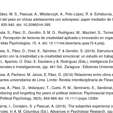
Sáez, M. S., Pascual, A., Wlodarczyk, A., Polo-López, R. & Echeburúa, 
ol del peso en chicas adolescentes con sobrepeso: papel mediador de la
, 935-940. doi: 10.20960/nh.395.
sta, S., Páez, D., Gondim, S. M. G., Rodriguez, M., Mazzieri, S., Torre
). Percepción de factores de creatividad aplicada o innovación en org
rsitas Psychologica, 15, 4. doi: 10.11144/Javeriana.upsy15-4.piop.
sta, S., Páez, D., Oriol, X., Sánchez, F. & Gondim, S. (2016). Estructu
ación con la creatividad y la creatividad emocional: un estudio en trab
 L. Aparicio, O. Díaz, E. Escolano y A. Rodríguez (Eds.), Inteligencia E
sionales e investigaciones, (pp. 461-54). Zaragoza : Ediciones Univers
osa, A, Pacheco, M. Janos, E; Páez, D. (2016) Relaciones entre clima s
antes universitarios de Lima. Límite: Revista Interdisciplinaria de Filos
sa, A., Páez, D., Velázquez, T., Cueto, R. M., Seminario, E., Sandoval,
bering and forgetting the years of political violence: Psychosocial imp
 Political Psychology, 38(5), 849-866 doi: 10.1111/pops.12364.
rria, I., Conejero, S. y Pascual, A. (2016). The subjective experience 
ncies. In A. M. Columbus (Ed.), Advances in Psychology Research, (p