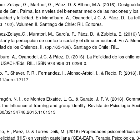
nez-Zelaya, G., Martner, G., Páez, D. & Bilbao, M.A. (2016). Desiguald
s de Gini, Palma, los niveles del bienestar medio de las naciones y los 
aldad y felicidad. En Mendiburo, A., Oyanedel, J.C. & Páez, D., La feli
73–102). Volumen II. Santiago de Chile: RIL Editores.
ez-Zelaya,G., Muratori, M., García, F., Páez, D., & Zubieta, E. (2016) V
star y la percepción de contexto social y el clima emocional. En A. Men
dad de los Chilenos. II. (pp.165-186). Santiago de Chile: RIL.
buro, A., Oyanedel, J.C. & Páez, D. (2016). La Felicidad de los chileno
: USACH/Eds. RIL. ISBN 978-956-01-0298-0.
, F., Shaver, P. R., Fernandez, I., Alonso‐Arbiol, I., & Recio, P. (2016)
11/pere.12117.
gón, N. I., de Montes Etxaide, L. G., & Garate, J. F. V. (2016). Commu
: the influence of framing and group identity. Revista de Psicología Soci
080/02134748.2015.1101313
o, E., Páez, D. & Torres Deik, M. (2016) Propiedades psicométricas de
 felicidad (HIS) en versión castellana (CEA-EAP). Terapia Psicológica, 