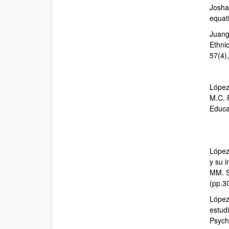
Joshan
equat
Juang,
Ethni
57(4)
López
M.C. 
Educat
López
y su 
MM. S
(pp.3
López-
estudi
Psych