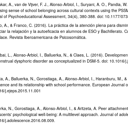
ar, A., van de Vijver, F. J., Alonso-Arbiol, I., Suryani, A. O., Pandia, 
sing sense of school belonging across cultural contexts using the PSS
al of Psychoeducational Assessment, 34(4), 380-388. doi: 10.1177/
, A., & Franco, C. (2016). La práctica de la atención plena para disminu
ciar la relajación y la autoeficacia en alumnos de ESO y Bachillerato.
lace. Revista Iberoamericana de Psicosomática.
bai, L., Alonso-Arbiol, I., Balluerka, N., & Claes, L. (2016). Developme
nstrual dysphoric disorder as conceptualized in DSM-5. doi: 10.1016/
ar subpáginas
ta, A., Balluerka, N., Gorostiaga, A., Alonso-Arbiol, I., Haranburu, M.,
igence and its relationship with school performance. European Journal o
16/j.ejeps.2015.11.001
rka, N., Gorostiaga, A., Alonso-Arbiol, I., & Aritzeta, A. Peer attachmen
cents' psychological well-being: A multilevel approach. Journal of adol
16/j.adolescence.2016.08.009.
ar subpáginas