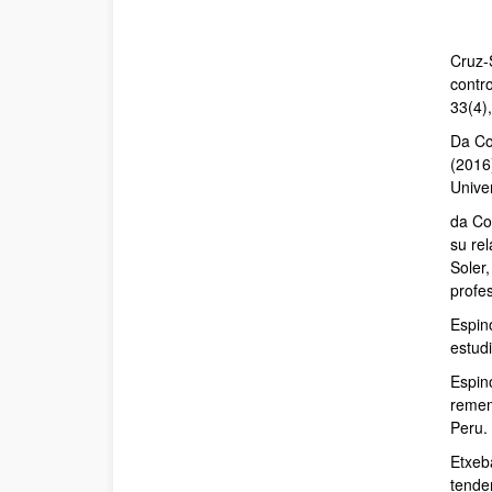
Cruz-
contr
33(4)
Da Co
(2016
Unive
da Co
su rel
Soler,
profe
Espin
estudi
Espino
remem
Peru.
Etxeba
tende