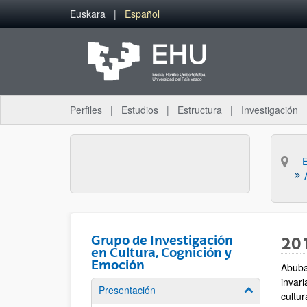
Saltar al contenido principal
Euskara
Español
Perfiles
Estudios
Estructura
Investigación
Grupo de Investigación
20
en Cultura, Cognición y
Emoción
Abubak
invari
Presentación
Mostrar/ocult
cultu