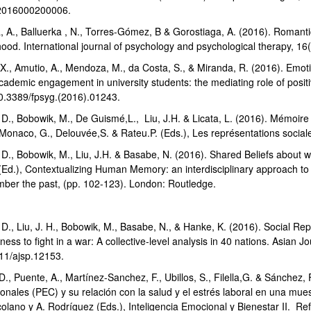
2016000200006.
, A., Balluerka , N., Torres-Gómez, B & Gorostiaga, A. (2016). Romant
hood. International journal of psychology and psychological therapy, 16
 X., Amutio, A., Mendoza, M., da Costa, S., & Miranda, R. (2016). Emotion
cademic engagement in university students: the mediating role of positi
10.3389/fpsyg.(2016).01243.
D., Bobowik, M., De Guismé,L., Liu, J.H. & Licata, L. (2016). Mémoire co
 Monaco, G., Delouvée,S. & Rateu.P. (Eds.), Les représentations socia
D., Bobowik, M., Liu, J.H. & Basabe, N. (2016). Shared Beliefs about wo
i (Ed.), Contextualizing Human Memory: an interdisciplinary approach t
ber the past, (pp. 102-123). London: Routledge.
D., Liu, J. H., Bobowik, M., Basabe, N., & Hanke, K. (2016). Social Repr
gness to fight in a war: A collective-level analysis in 40 nations. Asian 
11/ajsp.12153.
., Puente, A., Martínez-Sanchez, F., Ubillos, S., Filella,G. & Sánchez, 
nales (PEC) y su relación con la salud y el estrés laboral en una muest
olano y A. Rodríguez (Eds.), Inteligencia Emocional y Bienestar II. Re