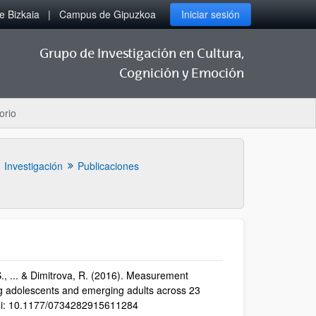
 Bizkaia
Campus de Gipuzkoa
Iniciar sesión
Grupo de Investigación en Cultura,
Cognición y Emoción
orio
Investigación
Publicaciones
 S., ... & Dimitrova, R. (2016). Measurement
ong adolescents and emerging adults across 23
. doi: 10.1177/0734282915611284