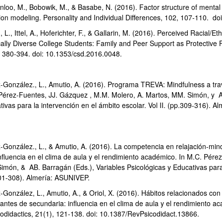
loo, M., Bobowik, M., & Basabe, N. (2016). Factor structure of mental w
ion modeling. Personality and Individual Differences, 102, 107-110. do
 L., Ittel, A., Hoferichter, F., & Gallarin, M. (2016). Perceived Racial
cally Diverse College Students: Family and Peer Support as Protective 
, 380-394. doi: 10.1353/csd.2016.0048.
-González., L., Amutio, A. (2016). Programa TREVA: Mindfulness a trav
Pérez-Fuentes, JJ. Gázquez , M.M. Molero, A. Martos, MM. Simón, y AB
ivas para la intervención en el ámbito escolar. Vol II. (pp.309-316). 
-González., L., & Amutio, A. (2016). La competencia en relajación-mi
influencia en el clima de aula y el rendimiento académico. In M.C. Pér
imón, & AB. Barragán (Eds.), Variables Psicológicas y Educativas para l
01-308). Almería: ASUNIVEP.
González, L., Amutio, A., & Oriol, X. (2016). Hábitos relacionados con 
antes de secundaria: influencia en el clima de aula y el rendimiento a
odidactics, 21(1), 121-138. doi: 10.1387/RevPsicodidact.13866.