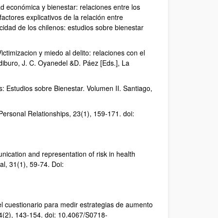
ad económica y bienestar: relaciones entre los
factores explicativos de la relación entre
cidad de los chilenos: estudios sobre bienestar
ictimizacion y miedo al delito: relaciones con el
diburo, J. C. Oyanedel &D. Páez [Eds.], La
s: Estudios sobre Bienestar. Volumen II. Santiago,
. Personal Relationships, 23(1), 159-171. doi:
nication and representation of risk in health
al, 31(1), 59-74. Doi:
l cuestionario para medir estrategias de aumento
34(2), 143-154. doi: 10.4067/S0718-