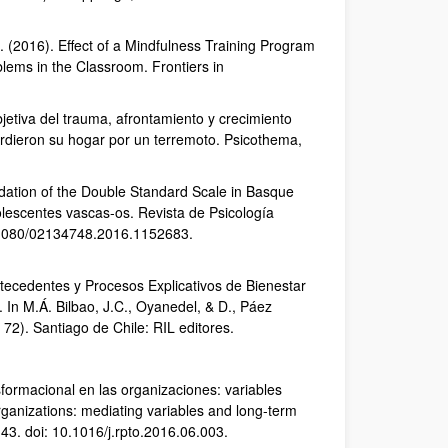
. (2016). Effect of a Mindfulness Training Program
blems in the Classroom. Frontiers in
bjetiva del trauma, afrontamiento y crecimiento
rdieron su hogar por un terremoto. Psicothema,
alidation of the Double Standard Scale in Basque
olescentes vascas-os. Revista de Psicología
 10.1080/02134748.2016.1152683.
Antecedentes y Procesos Explicativos de Bienestar
 In M.Á. Bilbao, J.C., Oyanedel, & D., Páez
 – 72). Santiago de Chile: RIL editores.
nsformacional en las organizaciones: variables
ganizations: mediating variables and long-term
43. doi: 10.1016/j.rpto.2016.06.003.