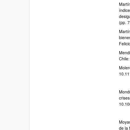
Martí
índice
desigu
(pp. 
Martín
biene
Felici
Mendi
Chile
Molero
10.11
Mondra
crises
10.1
Moyan
de la