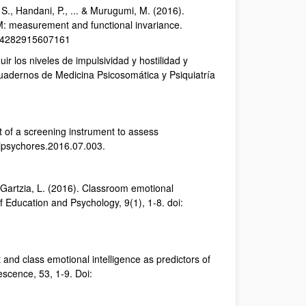
W. S., Handani, P., ... & Murugumi, M. (2016).
M: measurement and functional invariance.
0734282915607161
ir los niveles de impulsividad y hostilidad y
 Cuadernos de Medicina Psicosomática y Psiquiatría
nt of a screening instrument to assess
j.jpsychores.2016.07.003.
 & Gartzia, L. (2016). Classroom emotional
f Education and Psychology, 9(1), 1-8. doi:
t and class emotional intelligence as predictors of
escence, 53, 1-9. Doi: