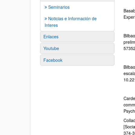
Seminarios
Basab
Exper
Noticias e Información de
Interes
Bilbao
Enlaces
preli
Youtube
5735
Facebook
Bilbao
escal
10.22
Carde
commis
Psych
Colla
[Soci
374-