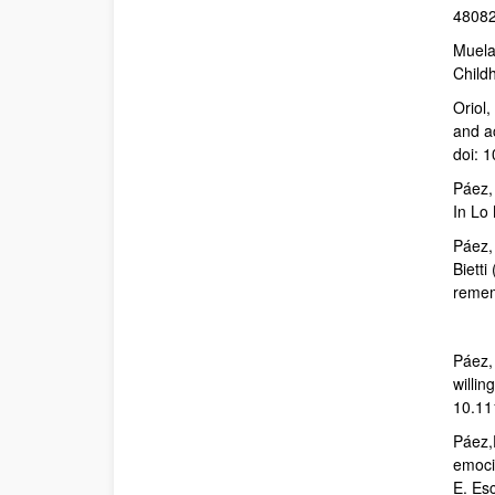
4808
Muela
Child
Oriol,
and a
doi: 
Páez, 
In Lo
Páez, 
Biett
remem
Páez, 
willin
10.11
Páez,D
emocio
E. Esc