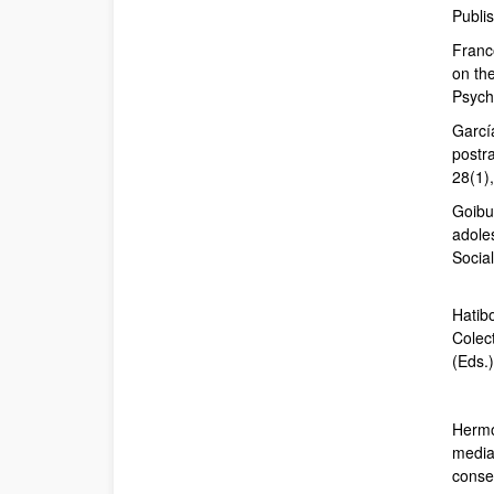
Publi
Franc
on th
Psych
García
postr
28(1)
Goibur
adole
Socia
Hatib
Colec
(Eds.)
Hermos
media
conse