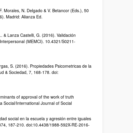
F. Morales, N. Delgado & V. Betancor (Eds.), 50
6). Madrid: Alianza Ed.
.. & Lanza Castelli, G. (2016). Validación
o Interpersonal (MEMCI). 10.4321/S0211-
Vargas, S. (2016). Propiedades Psicometricas de la
ud & Sociedad, 7, 168-178. doi:
minants of approval of the work of truth
 Social/International Journal of Social
dad social en la escuela y agresión entre iguales
n, 374, 187-210. doi:10.4438/1988-592X-RE-2016-