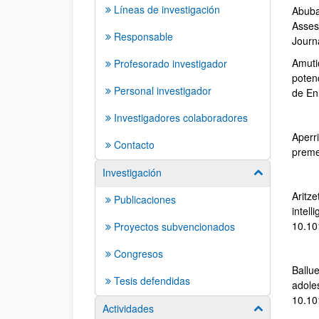
Líneas de investigación
Abubak
Asses
Responsable
Journ
Amutio
Profesorado investigador
poten
Personal investigador
de En
Investigadores colaboradores
Aperri
Contacto
preme
Investigación
Mostrar/ocult
Aritze
Publicaciones
intell
10.10
Proyectos subvencionados
Congresos
Ballue
Tesis defendidas
adoles
10.10
Actividades
Mostrar/ocult