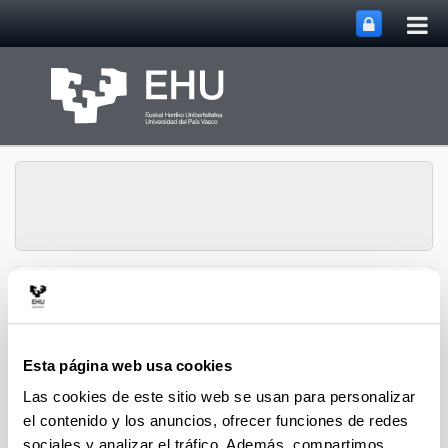
Abri
Saltar al contenido principal
me
prin
Grupo de Investigación
en Cultura, Cognición y
Abrir/cerrar m
Menú
Emoción
Esta página web usa cookies
Las cookies de este sitio web se usan para personalizar
2020 EDICIÓN DE MONOGRÁFICOS
el contenido y los anuncios, ofrecer funciones de redes
sociales y analizar el tráfico. Además, compartimos