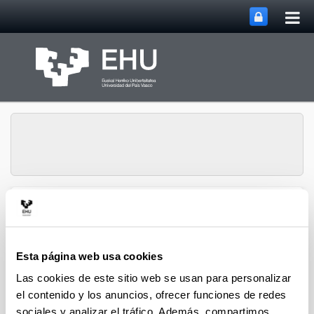
Abri
Saltar al contenido principal
me
prin
Grupo de Investigación
en Cultura, Cognición y
Abrir/cerrar m
Menú
Emoción
Esta página web usa cookies
Las cookies de este sitio web se usan para personalizar
2020 EDICIÓN DE MONOGRÁFICOS
el contenido y los anuncios, ofrecer funciones de redes
sociales y analizar el tráfico. Además, compartimos