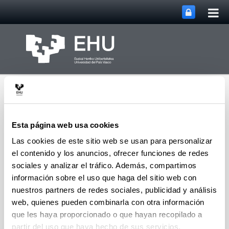
Abri
Saltar al contenido principal
me
prin
Esta página web usa cookies
Las cookies de este sitio web se usan para personalizar
el contenido y los anuncios, ofrecer funciones de redes
Grupo de Investigación
en Cultura, Cognición y
sociales y analizar el tráfico. Además, compartimos
Abrir/cerrar m
Menú
Emoción
información sobre el uso que haga del sitio web con
nuestros partners de redes sociales, publicidad y análisis
web, quienes pueden combinarla con otra información
2017 EDICIÓN DE MONOGRÁFICOS
que les haya proporcionado o que hayan recopilado a
partir del uso que haya hecho de sus servicios.