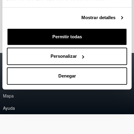
Urzúa, A., Basabe, N., Echeverry, M., & Gibbons, J. L.
(2017). Editorial. Universitas Psychologica, 16(5).
Mostrar detalles
https://revistas.javeriana.edu.co/index.php/revPsycho/is
sue/view/1131
Permitir todas
Personalizar
Accesibilidad
EHU
Información legal
Denegar
Contacto
Mapa
Ayuda