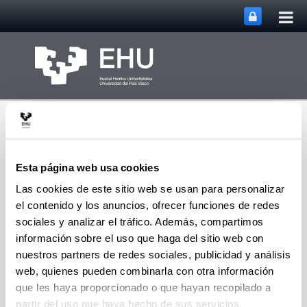
Abri
Saltar al contenido principal
me
prin
Esta página web usa cookies
Las cookies de este sitio web se usan para personalizar
el contenido y los anuncios, ofrecer funciones de redes
Centro de
Abrir/cerrar
Menú
Documentación Europea
sociales y analizar el tráfico. Además, compartimos
información sobre el uso que haga del sitio web con
nuestros partners de redes sociales, publicidad y análisis
web, quienes pueden combinarla con otra información
Centro de Documentación Europea
que les haya proporcionado o que hayan recopilado a
partir del uso que haya hecho de sus servicios.