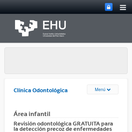
Abri
Saltar al contenido principal
me
prin
Abrir/cerrar m
Menú
Clínica Odontológica
Área infantil
Revisión odontológica GRATUITA para
la detección precoz de enfermedades