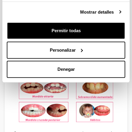
Ortodoncia
¿Reconoces alguna de estas bocas?
Mostrar detalles
Si es así no dudes en contactar con nosotros para
realizar una valoración GRATUITA, ya que los
Permitir todas
problemas de oclusión dental son más fáciles de
corregir cuando se descubren a tiempo y evitan
problemas mayores en la edad adulta.
Personalizar
Denegar